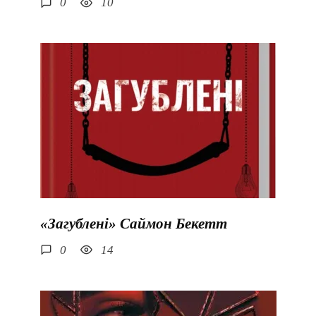
0
10
«Загублені» Саймон Бекетт
0
14