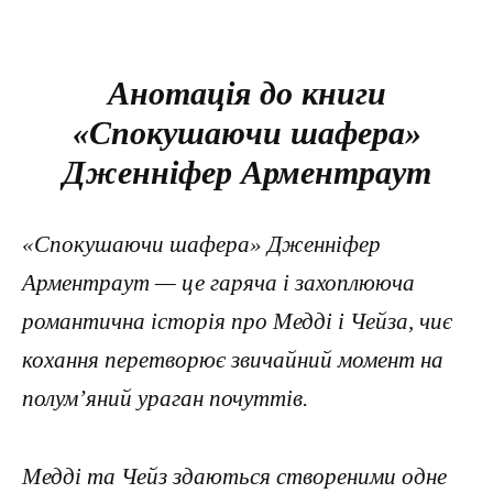
Анотація до книги
«Спокушаючи шафера»
Дженніфер Арментраут
«Спокушаючи шафера» Дженніфер
Арментраут — це гаряча і захоплююча
романтична історія про Медді і Чейза, чиє
кохання перетворює звичайний момент на
полум’яний ураган почуттів.
Медді та Чейз здаються створеними одне