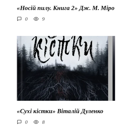
«Носій пилу. Книга 2» Дж. М. Міро
0
9
«Сухі кістки» Віталій Дуленко
0
8