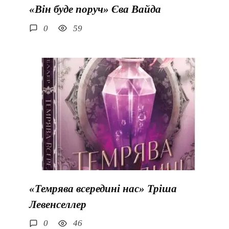
«Він буде поруч» Єва Вайда
0
59
«Темрява всередині нас» Тріша
Левенселлер
0
46