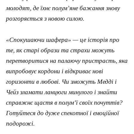
молодят, де їхнє полум’яне бажання знову
розгоряється з новою силою.
«Спокушаючи шафера» — це історія про
те, як старі образи та страхи можуть
перетворитися на палаючу пристрасть, яка
випробовує кордони і відкриває нові
горизонти в любові. Чи зможуть Медді і
Чейз зламати ланцюги минулого і знайти
справжнє щастя в полум’ї своїх почуттів?
Готуйтеся до дуже спекотної і емоційної
подорожі.