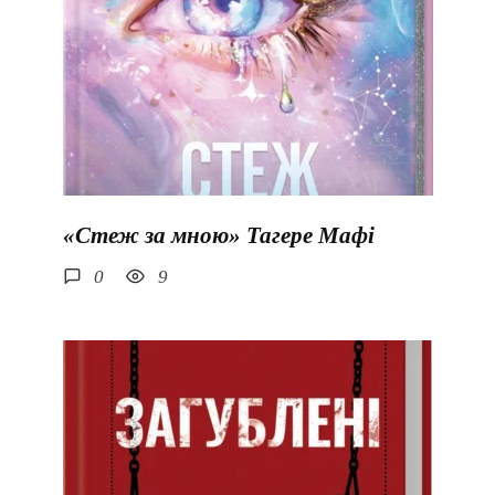
«Стеж за мною» Тагере Мафі
0
9