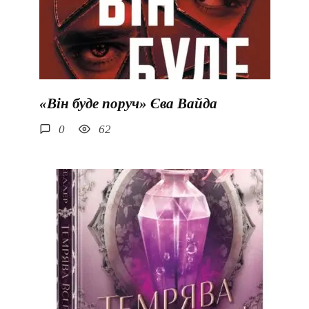
«Він буде поруч» Єва Вайда
0
62