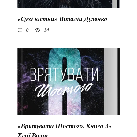
«Сухі кістки» Віталій Дуленко
0
14
«Врятувати Шостого. Книга 3»
Хлої Волш