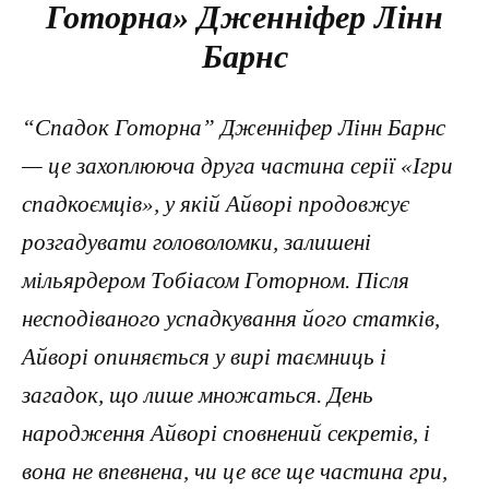
Готорна» Дженніфер Лінн
Барнс
“Спадок Готорна” Дженніфер Лінн Барнс
— це захоплююча друга частина серії «Ігри
спадкоємців», у якій Айворі продовжує
розгадувати головоломки, залишені
мільярдером Тобіасом Готорном. Після
несподіваного успадкування його статків,
Айворі опиняється у вирі таємниць і
загадок, що лише множаться. День
народження Айворі сповнений секретів, і
вона не впевнена, чи це все ще частина гри,