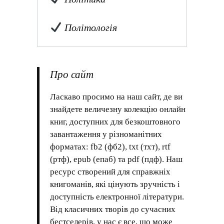
Політологія
Про сайт
Ласкаво просимо на наш сайт, де ви
знайдете величезну колекцію онлайн
книг, доступних для безкоштовного
завантаження у різноманітних
форматах: fb2 (фб2), txt (тхт), rtf
(ртф), epub (епаб) та pdf (пдф). Наш
ресурс створений для справжніх
книгоманів, які цінують зручність і
доступність електронної літератури.
Від класичних творів до сучасних
бестселерів, у нас є все, що може