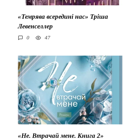
«Темрява всередині нас» Тріша
Левенселлер
0
47
«Не. Втрачай мене. Книга 2»