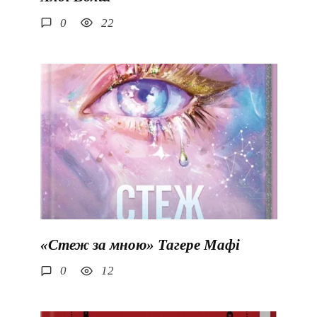
0
22
«Стеж за мною» Тагере Мафі
0
12