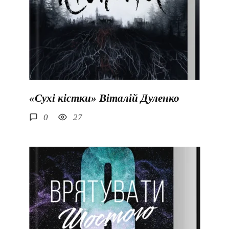
«Сухі кістки» Віталій Дуленко
0
27