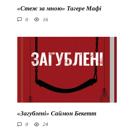
«Стеж за мною» Тагере Мафі
0
16
«Загублені» Саймон Бекетт
0
24