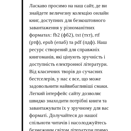
Ласкаво просимо на наш сайт, де ви
знайдете величезну колекцію онлайн
книг, доступних для безкоштовного
завантаження у різноманітних
форматах: fb2 (фб2), txt (тхт), rtf
(ртф), epub (епаб) та pdf (пдф). Наш
ресурс створений для справжніх
книгоманів, які цінують зручність і
доступність електронної літератури.
Від класичних творів до сучасних
бестселерів, у нас є все, що може
задовольнити найвибагливіші смаки.
Легкий інтерфейс сайту дозволяє
швидко знаходити потрібні книги та
завантажувати їх у зручному для вас
форматі. Долучайтеся до нашої
спільноти читачів і насолоджуйтесь
безмежним світом літератури прямо