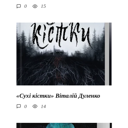
0
15
«Сухі кістки» Віталій Дуленко
0
14