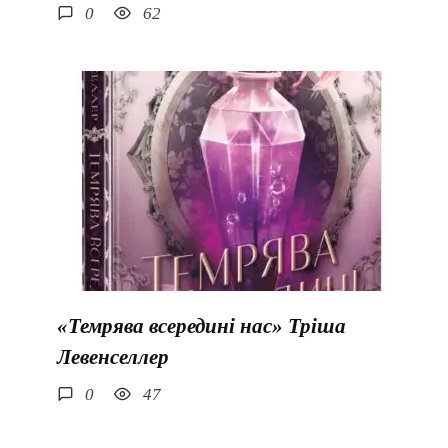
0
62
«Темрява всередині нас» Тріша
Левенселлер
0
47