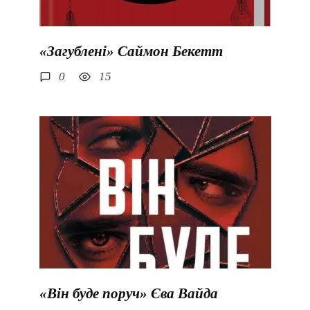
«Загублені» Саймон Бекетт
0
15
«Він буде поруч» Єва Вайда