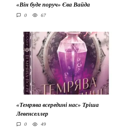
«Він буде поруч» Єва Вайда
0
67
«Темрява всередині нас» Тріша
Левенселлер
0
49