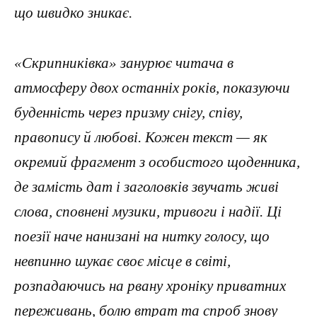
що швидко зникає.
«Скрипниківка» занурює читача в
атмосферу двох останніх років, показуючи
буденність через призму снігу, співу,
правопису й любові. Кожен текст — як
окремий фрагмент з особистого щоденника,
де замість дат і заголовків звучать живі
слова, сповнені музики, тривоги і надії. Ці
поезії наче нанизані на нитку голосу, що
невпинно шукає своє місце в світі,
розпадаючись на рвану хроніку приватних
переживань, болю втрат та спроб знову