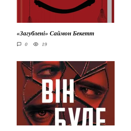
«Загублені» Саймон Бекетт
0
19