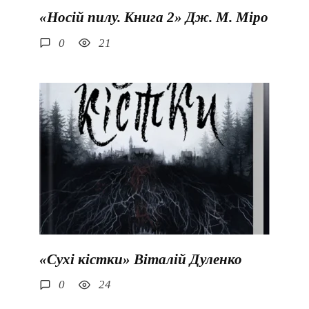
«Носій пилу. Книга 2» Дж. М. Міро
0
21
«Сухі кістки» Віталій Дуленко
0
24