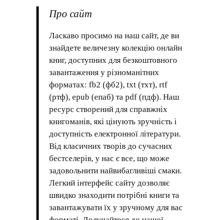
Про сайт
Ласкаво просимо на наш сайт, де ви
знайдете величезну колекцію онлайн
книг, доступних для безкоштовного
завантаження у різноманітних
форматах: fb2 (фб2), txt (тхт), rtf
(ртф), epub (епаб) та pdf (пдф). Наш
ресурс створений для справжніх
книгоманів, які цінують зручність і
доступність електронної літератури.
Від класичних творів до сучасних
бестселерів, у нас є все, що може
задовольнити найвибагливіші смаки.
Легкий інтерфейс сайту дозволяє
швидко знаходити потрібні книги та
завантажувати їх у зручному для вас
форматі. Долучайтеся до нашої