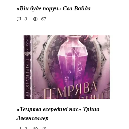
«Він буде поруч» Єва Вайда
0
67
«Темрява всередині нас» Тріша
Левенселлер
0
49