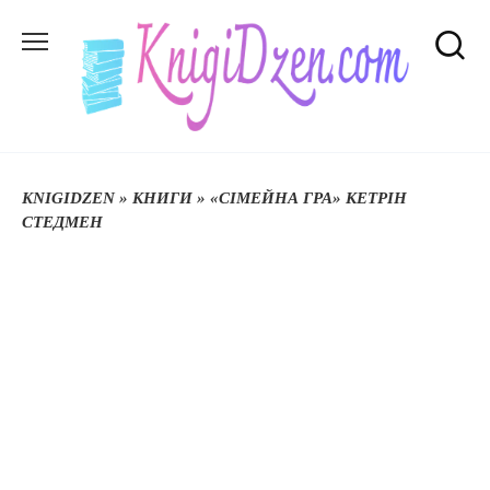
Перейти
до
вмісту
KNIGIDZEN
»
КНИГИ
»
«СІМЕЙНА ГРА» КЕТРІН
СТЕДМЕН