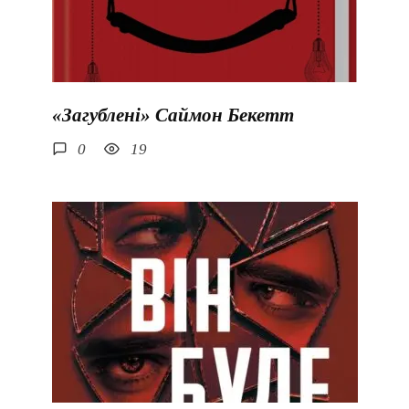
«Загублені» Саймон Бекетт
0
19