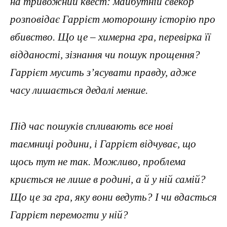
на тривожний квест: майбутній свекор
розповідає Гаррієт моторошну історію про
вбивство. Що це – химерна гра, перевірка її
відданості, зізнання чи пошук прощення?
Гаррієт мусить з’ясувати правду, адже
часу лишається дедалі менше.
Під час пошуків спливають все нові
таємниці родини, і Гаррієт відчуває, що
щось тут не так. Можливо, проблема
криється не лише в родині, а й у ній самій?
Що це за гра, яку вони ведуть? І чи вдасться
Гаррієт перемогти у ній?