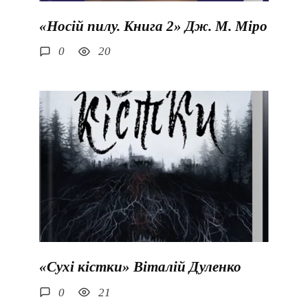
«Носій пилу. Книга 2» Дж. М. Міро
0
20
«Сухі кістки» Віталій Дуленко
0
21