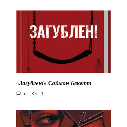
«Загублені» Саймон Бекетт
0
9