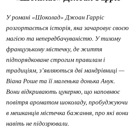
У романі «Шоколад» Джоан Гарріс
розгортається історія, яка зачаровує своєю
магією та непередбачуваністю. У тихому
французькому містечку, де життя
підпорядковане строгим правилам і
традиціям, з’являються дві мандрівниці —
Віана Роше та її маленька донька Анук.
Вони відкривають цукерню, що наповнює
повітря ароматом шоколаду, пробуджуючи
в мешканців містечка бажання, про які вони
навіть не підозрювали.