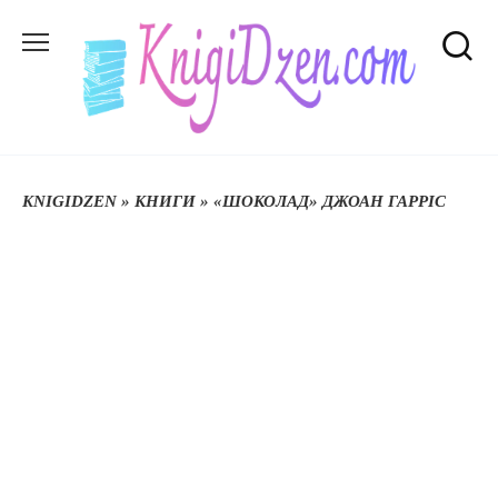
Перейти
до
вмісту
KNIGIDZEN
»
КНИГИ
»
«ШОКОЛАД» ДЖОАН ГАРРІС