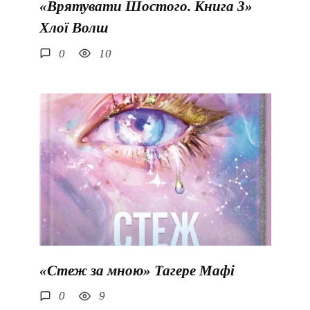
«Врятувати Шостого. Книга 3»
Хлої Волш
0
10
«Стеж за мною» Тагере Мафі
0
9