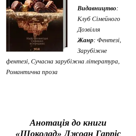
Видавництво
:
Клуб Сімейного
Дозвілля
Жанр
: Фентезі,
Зарубіжне
фентезі, Сучасна зарубіжна література,
Романтична проза
Анотація до книги
«Шоколад» Джоан Гарріс