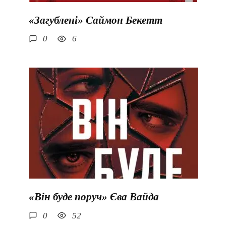
«Загублені» Саймон Бекетт
0
6
«Він буде поруч» Єва Вайда
0
52