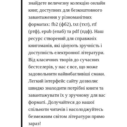
знайдете величезну колекцію онлайн
книг, доступних для безкоштовного
завантаження у різноманітних
форматах: fb2 (фб2), txt (тхт), rtf
(ртф), epub (епаб) та pdf (пдф). Наш
ресурс створений для справжніх
книгоманів, які цінують зручність і
доступність електронної літератури.
Від класичних творів до сучасних
бестселерів, у нас є все, що може
задовольнити найвибагливіші смаки.
Легкий інтерфейс сайту дозволяє
швидко знаходити потрібні книги та
завантажувати їх у зручному для вас
форматі. Долучайтеся до нашої
спільноти читачів і насолоджуйтесь
безмежним світом літератури прямо
зараз!