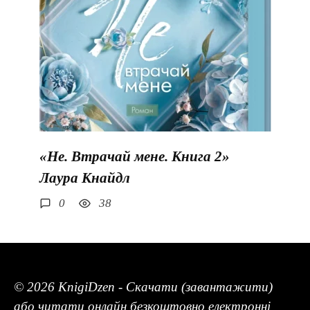
«Не. Втрачай мене. Книга 2»
Лаура Кнайдл
0
38
© 2026 KnigiDzen - Скачати (завантажити)
або читати онлайн безкоштовно електронні