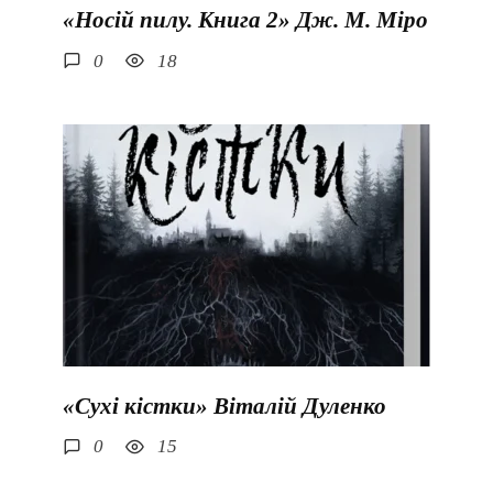
«Носій пилу. Книга 2» Дж. М. Міро
0
18
«Сухі кістки» Віталій Дуленко
0
15