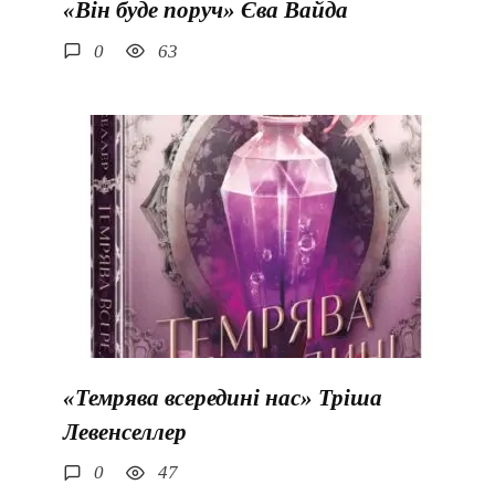
«Він буде поруч» Єва Вайда
0
63
«Темрява всередині нас» Тріша
Левенселлер
0
47