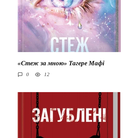
«Стеж за мною» Тагере Мафі
0
12