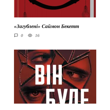
«Загублені» Саймон Бекетт
0
16