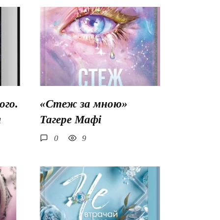
го.
«Стеж за мною»
ш
Тагере Мафі
0
9