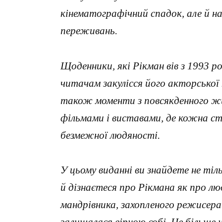
кінематографічний спадок, але й на
переживань.
Щоденники, які Рікман вів з 1993 ро
читачам закулісся його акторської 
також моменти з повсякденного ж
фільмами і виставами, де кожна ст
безмежної людяності.
У цьому виданні ви знайдете не тіл
й дізнаєтеся про Рікмана як про л
мандрівника, захопленого режисера 