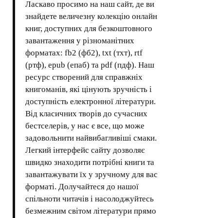
Ласкаво просимо на наш сайт, де ви
знайдете величезну колекцію онлайн
книг, доступних для безкоштовного
завантаження у різноманітних
форматах: fb2 (фб2), txt (тхт), rtf
(ртф), epub (епаб) та pdf (пдф). Наш
ресурс створений для справжніх
книгоманів, які цінують зручність і
доступність електронної літератури.
Від класичних творів до сучасних
бестселерів, у нас є все, що може
задовольнити найвибагливіші смаки.
Легкий інтерфейс сайту дозволяє
швидко знаходити потрібні книги та
завантажувати їх у зручному для вас
форматі. Долучайтеся до нашої
спільноти читачів і насолоджуйтесь
безмежним світом літератури прямо