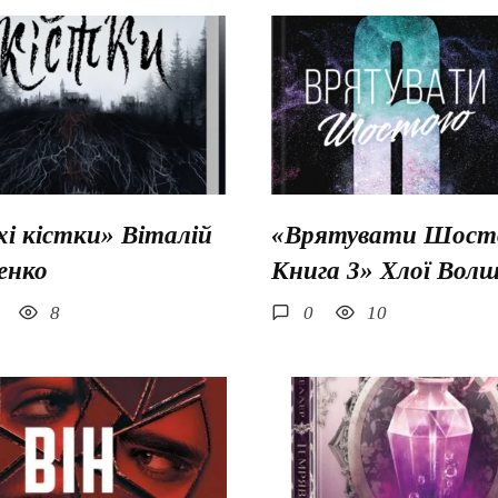
хі кістки» Віталій
«Врятувати Шосто
енко
Книга 3» Хлої Вол
8
0
10