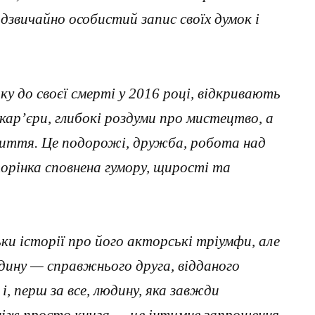
дзвичайно особистий запис своїх думок і
ку до своєї смерті у 2016 році, відкривають
кар’єри, глибокі роздуми про мистецтво, а
иття. Це подорожі, дружба, робота над
орінка сповнена гумору, щирості та
ьки історії про його акторські тріумфи, але
юдину — справжнього друга, відданого
і, перш за все, людину, яка завжди