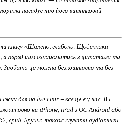
 ніж просто книга — це інтимне запрошення
сторінка нагадує про його винятковий
ти книгу «Шалено, глибоко. Щоденники
н, а перед цим ознайомитись з цитатами та
ав. Зробити це можна безкоштовно та без
нижки для найменших – все це є у нас. Ви
коштовно на iPhone, iPad з ОС Android або
, fb2, epub. Зручно також слухати аудіокниги