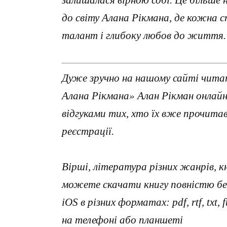
залишалася вірною собі. Це більше
до світу Алана Рікмана, де кожна 
талант і глибоку любов до життя.
Дуже зручно на нашому сайті чита
Алана Рікмана» Алан Рікман онлай
відгуками тих, хто їх вже прочит
реєстрації.
Вірші, література різних жанрів, к
можете скачати книгу повністю без
iOS в різних форматах: pdf, rtf, txt
на телефоні або планшеті