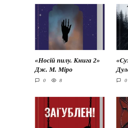
«Носій пилу. Книга 2»
«Су
Дж. М. Міро
Дул
0
8
0