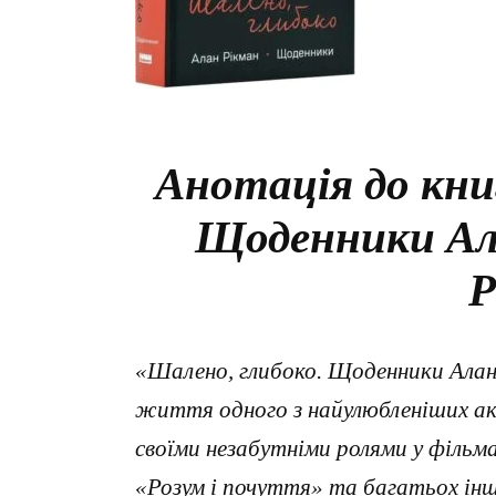
Анотація до кни
Щоденники Ал
Р
«Шалено, глибоко. Щоденники Алана
життя одного з найулюбленіших акт
своїми незабутніми ролями у фільм
«Розум і почуття» та багатьох інш