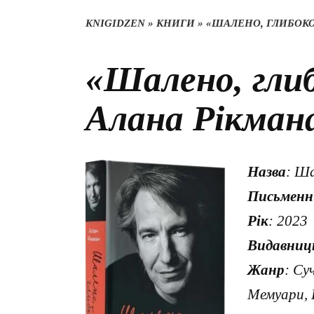
KNIGIDZEN
»
КНИГИ
»
«ШАЛЕНО, ГЛИБОКО
«Шалено, гли
Алана Рікман
Назва
: Ша
Письменн
Рік
: 2023
Видавниц
Жанр
: Су
Мемуари, П