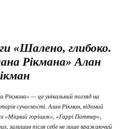
ги «Шалено, глибоко.
ана Рікмана» Алан
ікман
 Рікмана» — це унікальний погляд на
орів сучасності. Алан Рікман, відомий
ах «Міцний горішок», «Гаррі Поттер»,
их, залишив після себе не лише вражаючий