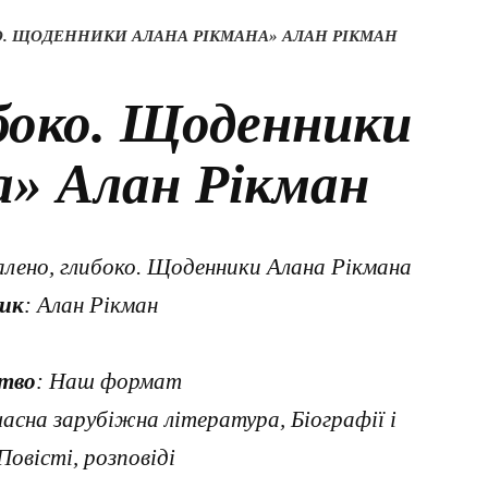
. ЩОДЕННИКИ АЛАНА РІКМАНА» АЛАН РІКМАН
боко. Щоденники
а» Алан Рікман
лено, глибоко. Щоденники Алана Рікмана
ик
: Алан Рікман
тво
: Наш формат
часна зарубіжна література, Біографії і
овісті, розповіді