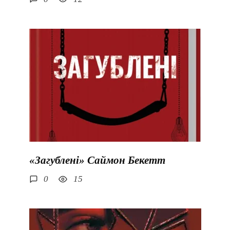
«Загублені» Саймон Бекетт
0
15