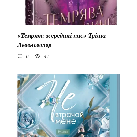
«Темрява всередині нас» Тріша
Левенселлер
0
47