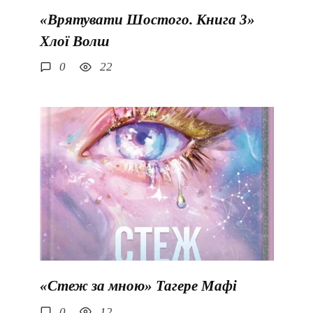
«Врятувати Шостого. Книга 3»
Хлої Волш
0
22
«Стеж за мною» Тагере Мафі
0
12