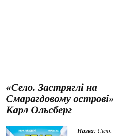
«Село. Застряглі на
Смарагдовому острові»
Карл Ольсберг
Назва
: Село.