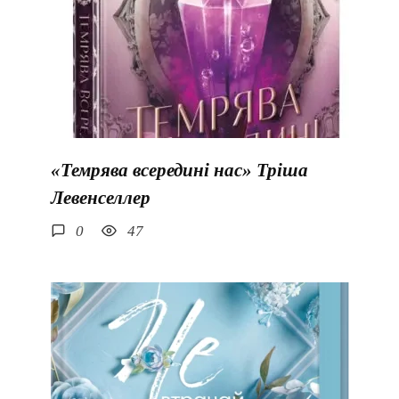
«Темрява всередині нас» Тріша
Левенселлер
0
47