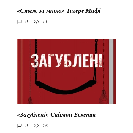
«Стеж за мною» Тагере Мафі
0
11
«Загублені» Саймон Бекетт
0
15