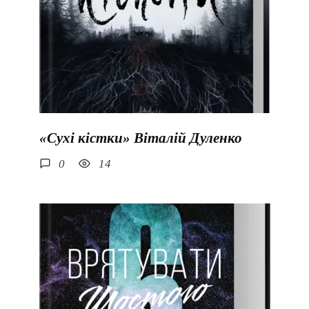
«Сухі кістки» Віталій Дуленко
0
14