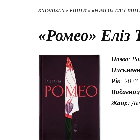
KNIGIDZEN
»
КНИГИ
»
«РОМЕО» ЕЛІЗ ТАЙТ
«Ромео» Еліз
Назва
: Р
Письмен
Рік
: 2023
Видавни
Жанр
: Де