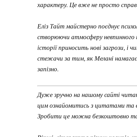
характеру. Це вже не просто справ
Еліз Тайт майстерно поєднує психо
створюючи атмосферу невпинного н
історії приносить нові загрози, і ч
стежачи за тим, як Мелані намага
запізно.
Дуже зручно на нашому сайті читат
цим ознайомитись з цитатами та в
Зробити це можна безкоштовно та 