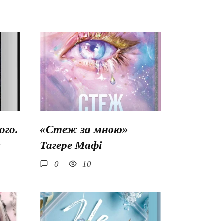
го.
«Стеж за мною»
ш
Тагере Мафі
0
10