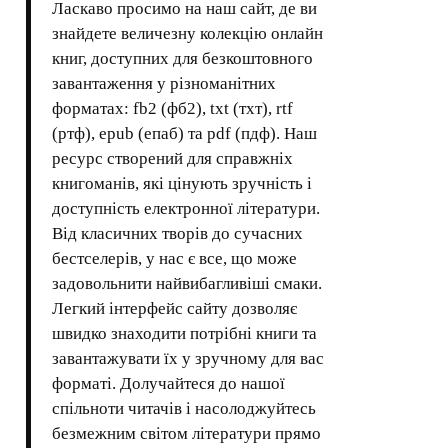
Ласкаво просимо на наш сайт, де ви
знайдете величезну колекцію онлайн
книг, доступних для безкоштовного
завантаження у різноманітних
форматах: fb2 (фб2), txt (тхт), rtf
(ртф), epub (епаб) та pdf (пдф). Наш
ресурс створений для справжніх
книгоманів, які цінують зручність і
доступність електронної літератури.
Від класичних творів до сучасних
бестселерів, у нас є все, що може
задовольнити найвибагливіші смаки.
Легкий інтерфейс сайту дозволяє
швидко знаходити потрібні книги та
завантажувати їх у зручному для вас
форматі. Долучайтеся до нашої
спільноти читачів і насолоджуйтесь
безмежним світом літератури прямо