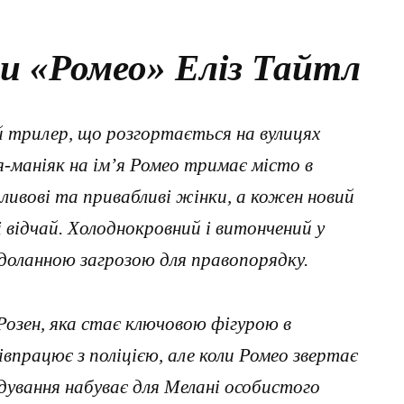
и «Ромео» Еліз Тайтл
 трилер, що розгортається на вулицях
я-маніяк на ім’я Ромео тримає місто в
ивові та привабливі жінки, а кожен новий
і відчай. Холоднокровний і витончений у
доланною загрозою для правопорядку.
 Розен, яка стає ключовою фігурою в
івпрацює з поліцією, але коли Ромео звертає
лідування набуває для Мелані особистого