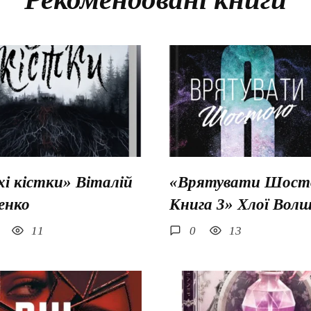
хі кістки» Віталій
«Врятувати Шосто
енко
Книга 3» Хлої Вол
11
0
13