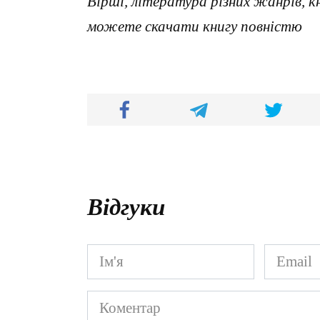
Вірші, література різних жанрів, к
можете скачати книгу повністю
Відгуки
Ім'я
Email
*
*
Коментар