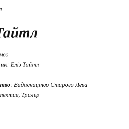
Л
 Тайтл
омео
ник
: Еліз Тайтл
цтво
: Видавництво Старого Лева
тектив, Трилер