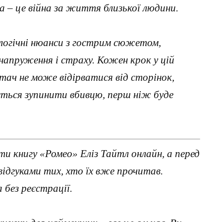
а – це війна за життя близької людини.
логічні нюанси з гострим сюжетом,
апруження і страху. Кожен крок у цій
итач не може відірватися від сторінок,
ється зупинити вбивцю, перш ніж буде
и книгу «Ромео» Еліз Тайтл онлайн, а перед
ідгуками тих, хто їх вже прочитав.
без реєстрації.