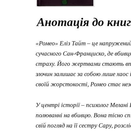
Анотація до книг
«Ромео» Еліз Тайт – це напружений
сучасного Сан-Франциско, де вбивц
страху. Його жертвами стають впл
злочин залишає за собою лише хаос 
своїй жорстокості, Ромео стає нез
У центрі історії – психолог Мелані
полюванні на вбивцю. Вона тісно сп
свій погляд на її сестру Сару, розс