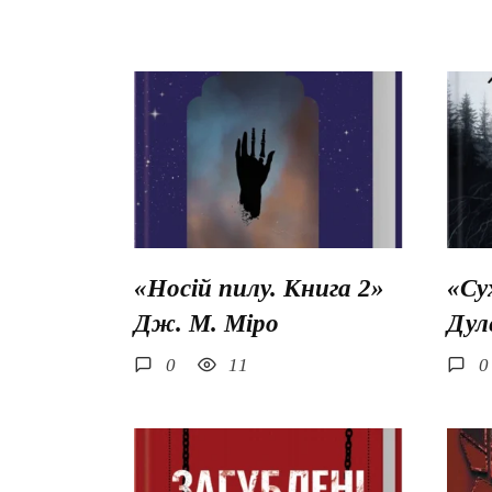
«Носій пилу. Книга 2»
«Су
Дж. М. Міро
Дул
0
11
0