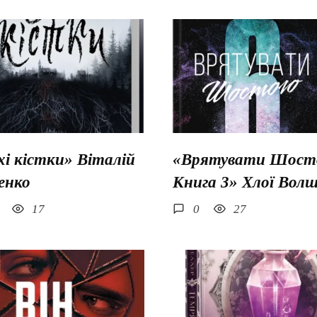
хі кістки» Віталій
«Врятувати Шосто
енко
Книга 3» Хлої Вол
17
0
27