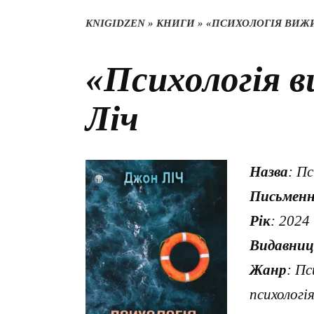
KNIGIDZEN
»
КНИГИ
»
«ПСИХОЛОГІЯ ВИЖ
«Психологія 
Ліч
Назва
: П
Письмен
Рік
: 2024
Видавни
Жанр
: Пс
психологі