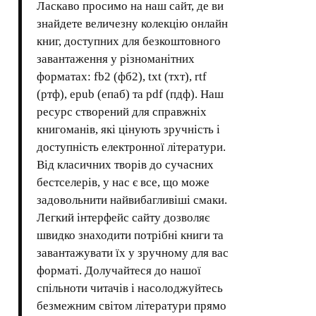
Ласкаво просимо на наш сайт, де ви
знайдете величезну колекцію онлайн
книг, доступних для безкоштовного
завантаження у різноманітних
форматах: fb2 (фб2), txt (тхт), rtf
(ртф), epub (епаб) та pdf (пдф). Наш
ресурс створений для справжніх
книгоманів, які цінують зручність і
доступність електронної літератури.
Від класичних творів до сучасних
бестселерів, у нас є все, що може
задовольнити найвибагливіші смаки.
Легкий інтерфейс сайту дозволяє
швидко знаходити потрібні книги та
завантажувати їх у зручному для вас
форматі. Долучайтеся до нашої
спільноти читачів і насолоджуйтесь
безмежним світом літератури прямо