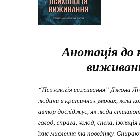
Анотація до 
виживан
“Психологія виживання” Джона Ліча
людини в критичних умовах, коли 
автор досліджує, як люди стикают
голод, спрага, холод, спека, ізоляці
їхнє мислення та поведінку. Спираю