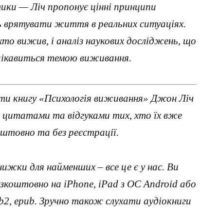
ики — Ліч пропонує цінні принципи
ь врятувати життя в реальних ситуаціях.
хто вижив, і аналіз наукових досліджень, що
о цікавиться темою виживання.
ти книгу «Психологія виживання» Джон Ліч
з цитатами та відгуками тих, хто їх вже
штовно та без реєстрації.
нижки для найменших – все це є у нас. Ви
коштовно на iPhone, iPad з ОС Android або
, fb2, epub. Зручно також слухати аудіокниги