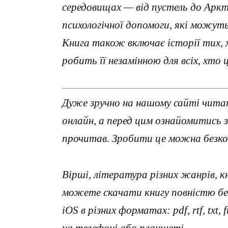
середовищах — від пустель до Аркт
психологічної допомоги, які можут
Книга також включає історії тих, 
робить її незамінною для всіх, хт
Дуже зручно на нашому сайті чита
онлайн, а перед цим ознайомитись 
прочитав. Зробити це можна безко
Вірші, література різних жанрів, к
можете скачати книгу повністю без
iOS в різних форматах: pdf, rtf, txt
на телефоні або планшеті