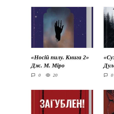
«Носій пилу. Книга 2»
«Су
Дж. М. Міро
Дул
0
20
0