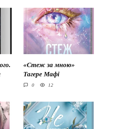
го.
«Стеж за мною»
ш
Тагере Мафі
0
12