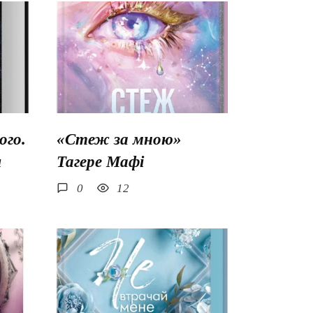
го.
«Стеж за мною»
ш
Тагере Мафі
0
12