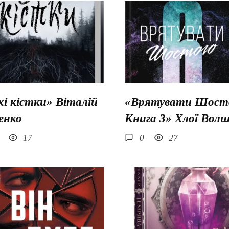
хі кістки» Віталій
«Врятувати Шосто
енко
Книга 3» Хлої Вол
17
0
27