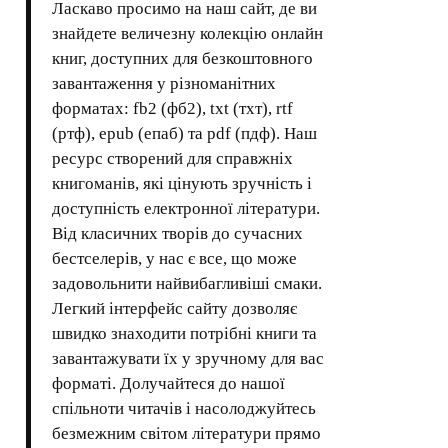
Ласкаво просимо на наш сайт, де ви
знайдете величезну колекцію онлайн
книг, доступних для безкоштовного
завантаження у різноманітних
форматах: fb2 (фб2), txt (тхт), rtf
(ртф), epub (епаб) та pdf (пдф). Наш
ресурс створений для справжніх
книгоманів, які цінують зручність і
доступність електронної літератури.
Від класичних творів до сучасних
бестселерів, у нас є все, що може
задовольнити найвибагливіші смаки.
Легкий інтерфейс сайту дозволяє
швидко знаходити потрібні книги та
завантажувати їх у зручному для вас
форматі. Долучайтеся до нашої
спільноти читачів і насолоджуйтесь
безмежним світом літератури прямо