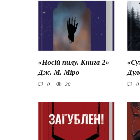
«Носій пилу. Книга 2»
«Су
Дж. М. Міро
Дул
0
20
0