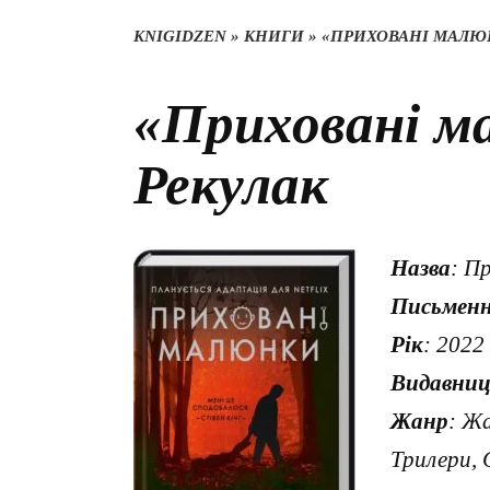
KNIGIDZEN
»
КНИГИ
»
«ПРИХОВАНІ МАЛЮ
«Приховані м
Рекулак
Назва
: П
Письмен
Рік
: 2022
Видавни
Жанр
: Жа
Трилери, 