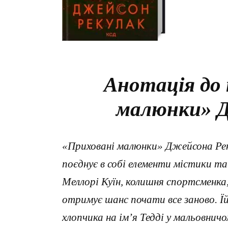
Анотація до 
малюнки» Д
«Приховані малюнки» Джейсона Рек
поєднує в собі елементи містики та 
Меллорі Куїн, колишня спортсменка
отримує шанс почати все заново. 
хлопчика на ім’я Тедді у мальовничо