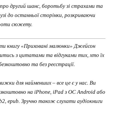
про другий шанс, боротьбу зі страхами та
узі до останньої сторінки, розкриваючи
ороти сюжету.
ти книгу «Приховані малюнки» Джейсон
митись з цитатами та відгуками тих, хто їх
езкоштовно та без реєстрації.
нижки для найменших – все це є у нас. Ви
коштовно на iPhone, iPad з ОС Android або
, fb2, epub. Зручно також слухати аудіокниги