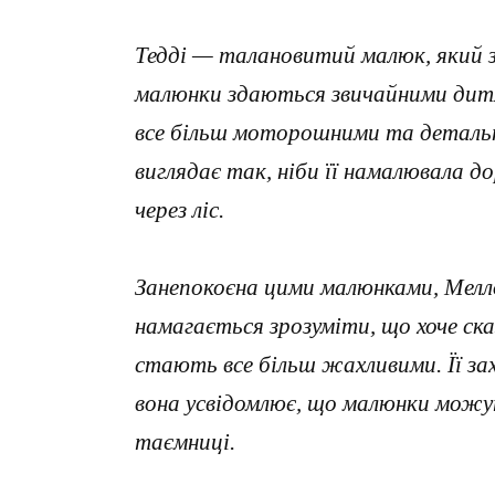
Тедді — талановитий малюк, який 
малюнки здаються звичайними дитя
все більш моторошними та детальни
виглядає так, ніби її намалювала д
через ліс.
Занепокоєна цими малюнками, Мелло
намагається зрозуміти, що хоче ска
стають все більш жахливими. Її за
вона усвідомлює, що малюнки можу
таємниці.