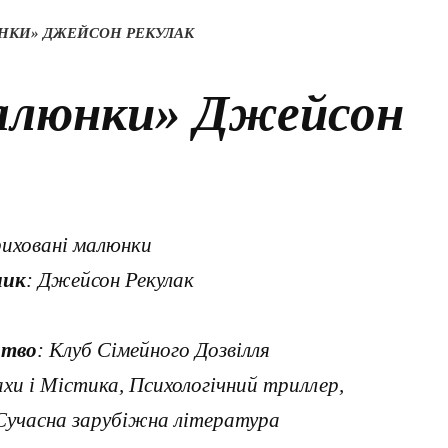
НКИ» ДЖЕЙСОН РЕКУЛАК
алюнки» Джейсон
риховані малюнки
ник
: Джейсон Рекулак
цтво
: Клуб Сімейного Дозвілля
хи і Містика, Психологічний триллер,
Сучасна зарубіжна література