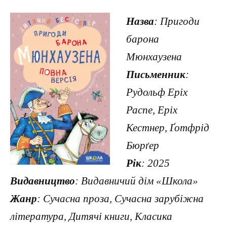
Назва
: Пригоди
барона
Мюнхаузена
Письменник
:
Рудольф Еріх
Распе, Еріх
Кестнер, Ґотфрід
Бюрґер
Рік
: 2025
Видавництво
: Видавничий дім «Школа»
Жанр
: Сучасна проза, Сучасна зарубіжна
література, Дитячі книги, Класика