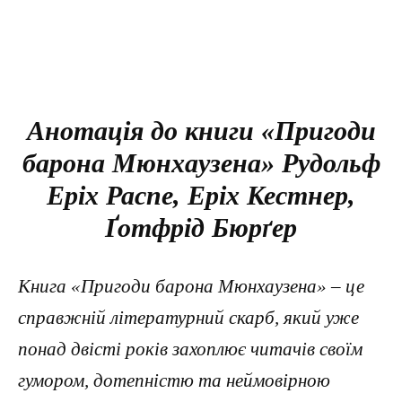
Анотація до книги «Пригоди
барона Мюнхаузена» Рудольф
Еріх Распе, Еріх Кестнер,
Ґотфрід Бюрґер
Книга «Пригоди барона Мюнхаузена» – це
справжній літературний скарб, який уже
понад двісті років захоплює читачів своїм
гумором, дотепністю та неймовірною