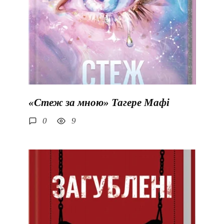
«Стеж за мною» Тагере Мафі
0
9