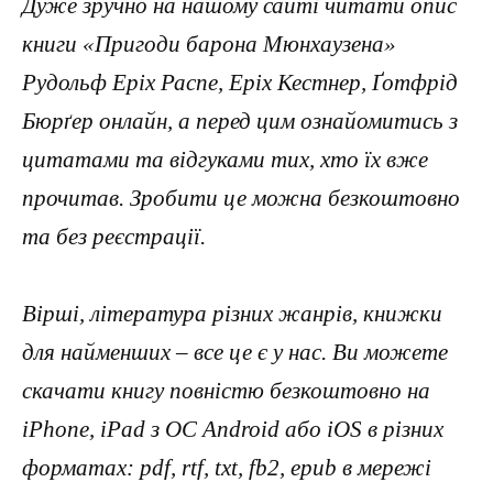
Дуже зручно на нашому сайті читати опис
книги «Пригоди барона Мюнхаузена»
Рудольф Еріх Распе, Еріх Кестнер, Ґотфрід
Бюрґер онлайн, а перед цим ознайомитись з
цитатами та відгуками тих, хто їх вже
прочитав. Зробити це можна безкоштовно
та без реєстрації.
Вірші, література різних жанрів, книжки
для найменших – все це є у нас. Ви можете
скачати книгу повністю безкоштовно на
iPhone, iPad з ОС Android або iOS в різних
форматах: pdf, rtf, txt, fb2, epub в мережі