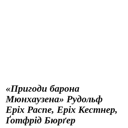
«Пригоди барона
Мюнхаузена» Рудольф
Еріх Распе, Еріх Кестнер,
Ґотфрід Бюрґер