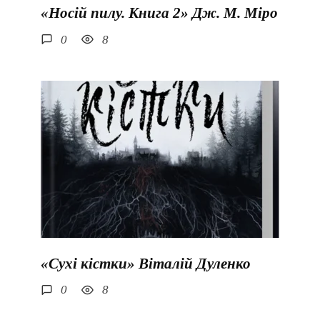
«Носій пилу. Книга 2» Дж. М. Міро
0
8
«Сухі кістки» Віталій Дуленко
0
8