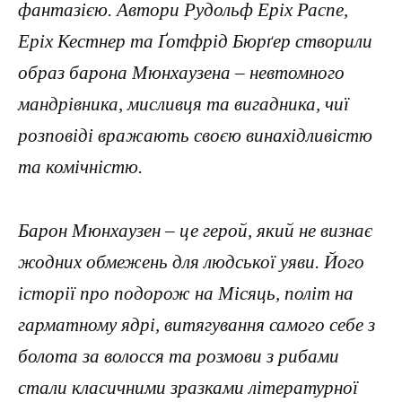
фантазією. Автори Рудольф Еріх Распе,
Еріх Кестнер та Ґотфрід Бюрґер створили
образ барона Мюнхаузена – невтомного
мандрівника, мисливця та вигадника, чиї
розповіді вражають своєю винахідливістю
та комічністю.
Барон Мюнхаузен – це герой, який не визнає
жодних обмежень для людської уяви. Його
історії про подорож на Місяць, політ на
гарматному ядрі, витягування самого себе з
болота за волосся та розмови з рибами
стали класичними зразками літературної