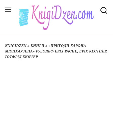
Перейти
до
вмісту
KNIGIDZEN
»
КНИГИ
»
«ПРИГОДИ БАРОНА
МЮНХАУЗЕНА» РУДОЛЬФ ЕРІХ РАСПЕ, ЕРІХ КЕСТНЕР,
ҐОТФРІД БЮРҐЕР