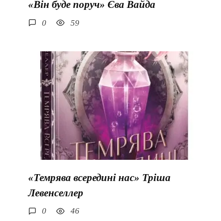
«Він буде поруч» Єва Вайда
0
59
«Темрява всередині нас» Тріша
Левенселлер
0
46