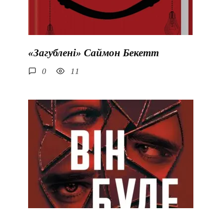
«Загублені» Саймон Бекетт
0
11