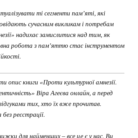
туалізувати ті сегменти пам’яті, які
повідають сучасним викликам і потребам
незії» надихає замислитися над тим, як
тивна робота з пам’яттю стає інструментом
ійкості.
и опис книги «Проти культурної амнезії.
ентичність» Віра Агеєва онлайн, а перед
ідгуками тих, хто їх вже прочитав.
без реєстрації.
нижки для найменших – все це є у нас. Ви