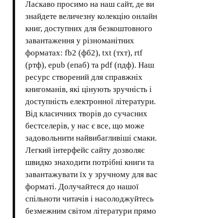
Ласкаво просимо на наш сайт, де ви
знайдете величезну колекцію онлайн
книг, доступних для безкоштовного
завантаження у різноманітних
форматах: fb2 (фб2), txt (тхт), rtf
(ртф), epub (епаб) та pdf (пдф). Наш
ресурс створений для справжніх
книгоманів, які цінують зручність і
доступність електронної літератури.
Від класичних творів до сучасних
бестселерів, у нас є все, що може
задовольнити найвибагливіші смаки.
Легкий інтерфейс сайту дозволяє
швидко знаходити потрібні книги та
завантажувати їх у зручному для вас
форматі. Долучайтеся до нашої
спільноти читачів і насолоджуйтесь
безмежним світом літератури прямо