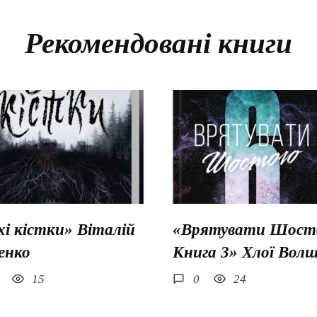
Рекомендовані книги
хі кістки» Віталій
«Врятувати Шосто
енко
Книга 3» Хлої Вол
15
0
24