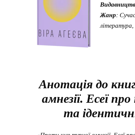
Видавництв
Жанр
: Суча
література,
Анотація до кни
амнезії. Есеї пр
та ідентичні