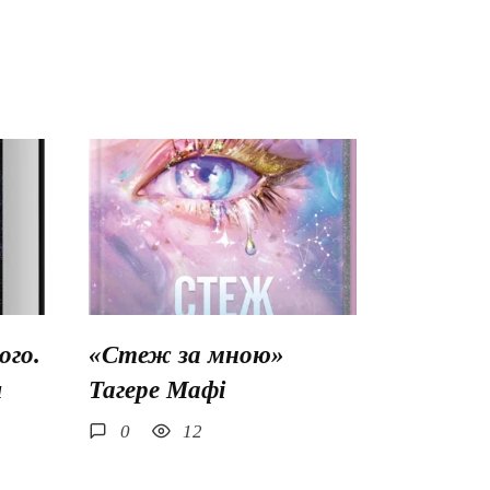
го.
«Стеж за мною»
ш
Тагере Мафі
0
12