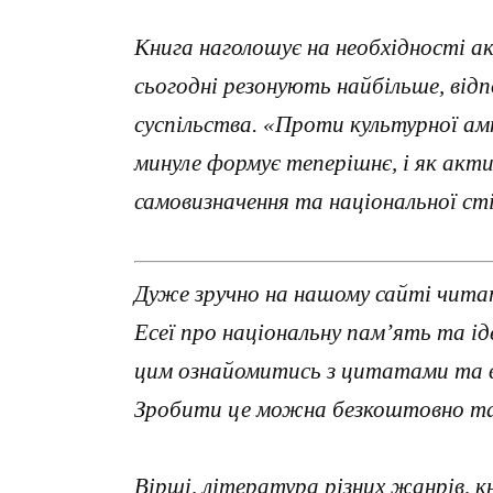
Книга наголошує на необхідності ак
сьогодні резонують найбільше, від
суспільства. «Проти культурної ам
минуле формує теперішнє, і як ак
самовизначення та національної ст
Дуже зручно на нашому сайті читат
Есеї про національну пам’ять та ід
цим ознайомитись з цитатами та в
Зробити це можна безкоштовно та 
Вірші, література різних жанрів, к