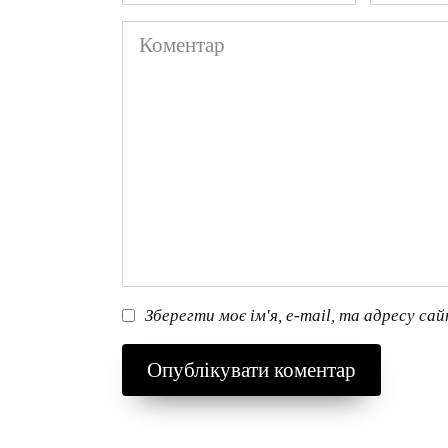
*
*
Коментар
Зберегти моє ім'я, e-mail, та адресу са