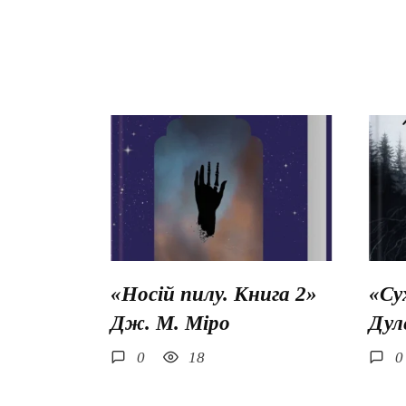
«Носій пилу. Книга 2»
«Су
Дж. М. Міро
Дул
0
18
0