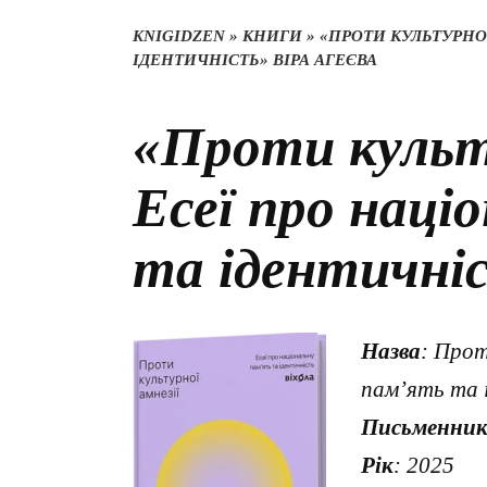
KNIGIDZEN
»
КНИГИ
»
«ПРОТИ КУЛЬТУРНОЇ
ІДЕНТИЧНІСТЬ» ВІРА АГЕЄВА
«Проти культу
Есеї про наці
та ідентичніс
Назва
: Прот
пам’ять та 
Письменни
Рік
: 2025