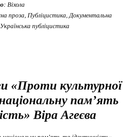
о
: Віхола
сна проза, Публіцистика, Документальна
 Українська публіцистика
ги «Проти культурної
о національну пам’ять
сть» Віра Агеєва