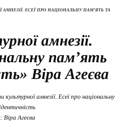
 АМНЕЗІЇ. ЕСЕЇ ПРО НАЦІОНАЛЬНУ ПАМ’ЯТЬ ТА
рної амнезії.
ональну пам’ять
ть» Віра Агеєва
и культурної амнезії. Есеї про національну
ідентичність
к
: Віра Агеєва