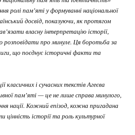
ро національну пам’ять та ідентичність»
ння ролі пам’яті у формуванні національної
аїнський досвід, показуючи, як протягом
ав’язати власну інтерпретацію історії,
о розповідати про минуле. Ця боротьба за
иги, що поєднує історичні факти та
ії класичних і сучасних текстів Агеєва
вної пам’яті — це не лише справа минулого,
я нації. Кожний епізод, кожна пригадана
и цінність історії та роль культурної