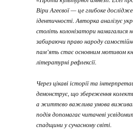
«Проти культурної амнезії. Есеї п
Віри Агеєвої — це глибоке дослідже
ідентичності. Авторка аналізує укр
століть колонізатори намагалися н
забираючи право народу самостійн
пам’ять стає основним мотивом кн
літературні рефлексії.
Через цікаві історії та інтерпретац
демонструє, що збереження колекти
а життєво важлива умова виживанн
подія допомагає читачеві усвідомит
спадщини у сучасному світі.