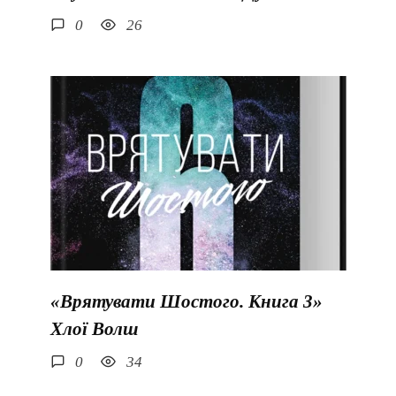
0
26
«Врятувати Шостого. Книга 3»
Хлої Волш
0
34