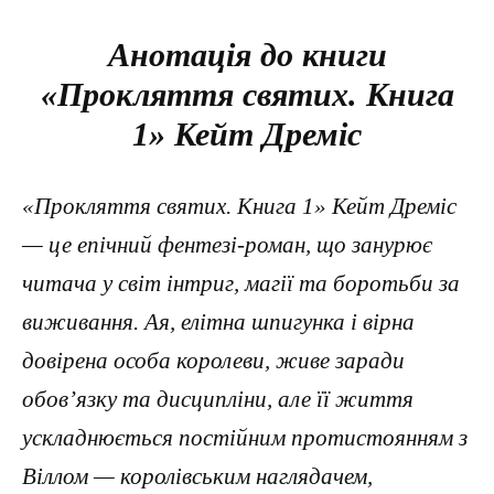
Анотація до книги
«Прокляття святих. Книга
1» Кейт Дреміс
«Прокляття святих. Книга 1» Кейт Дреміс
— це епічний фентезі-роман, що занурює
читача у світ інтриг, магії та боротьби за
виживання. Ая, елітна шпигунка і вірна
довірена особа королеви, живе заради
обов’язку та дисципліни, але її життя
ускладнюється постійним протистоянням з
Віллом — королівським наглядачем,