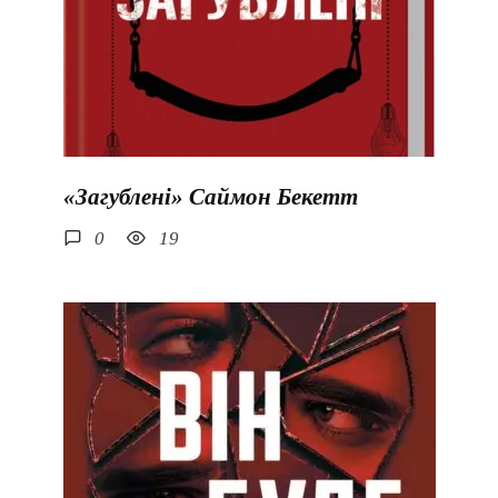
«Загублені» Саймон Бекетт
0
19