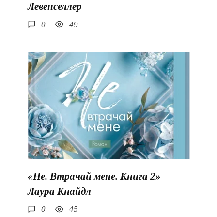
Левенселлер
0
49
«Не. Втрачай мене. Книга 2»
Лаура Кнайдл
0
45