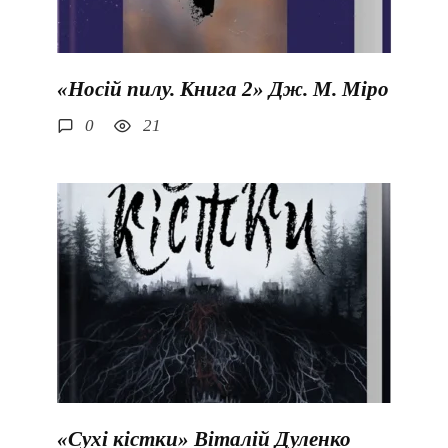
«Носій пилу. Книга 2» Дж. М. Міро
0
21
«Сухі кістки» Віталій Дуленко