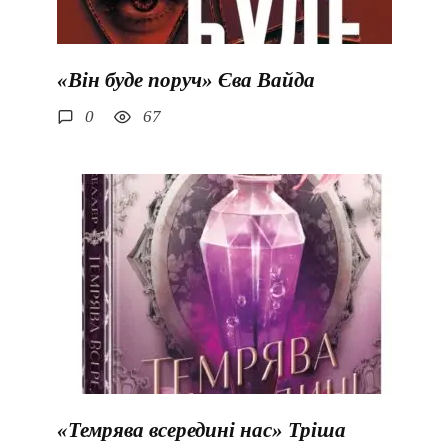
«Він буде поруч» Єва Вайда
0
67
«Темрява всередині нас» Тріша