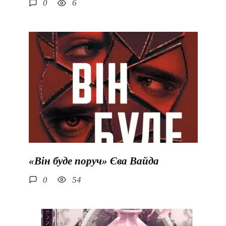
0
6
«Він буде поруч» Єва Вайда
0
54