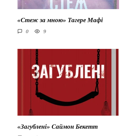
«Стеж за мною» Тагере Мафі
0
9
«Загублені» Саймон Бекетт