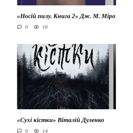
«Носій пилу. Книга 2» Дж. М. Міро
0
16
«Сухі кістки» Віталій Дуленко
0
14