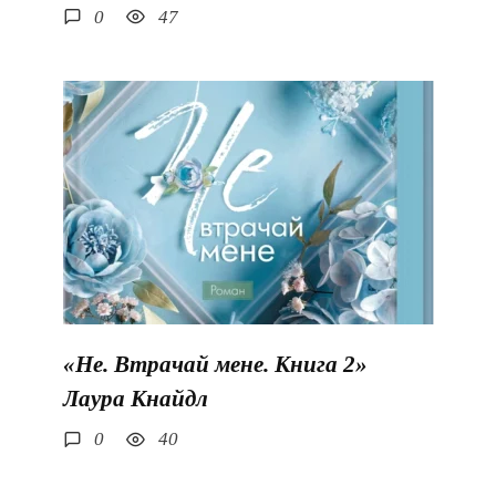
0
47
«Не. Втрачай мене. Книга 2»
Лаура Кнайдл
0
40