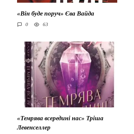
«Він буде поруч» Єва Вайда
0
63
«Темрява всередині нас» Тріша
Левенселлер