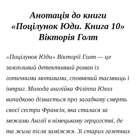
Анотація до книги
«Поцілунок Юди. Книга 10»
Вікторія Голт
«Поцілунок Юди» Вікторії Голт — це
захопливий детективний роман із
готичними мотивами, сповнений таємниць і
інтриг. Молода англійка Філіппа Юелл
випадково дізнається про загадкову смерть
своєї сестри Франсін, яка сталася за
межами Англії в німецькому герцогстві, де
та жила після заміжжя. Зі старих газетних