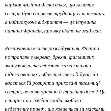
вирізок Філіппа дізнається, що життя
сестри було сповнене труднощів і таємниць,
а найшокуюче відкриття — це існування
дитини Франсін, про яку ніхто не згадував.
Розпочавши власне розслідування, Філіппа
потрапляє в мережу брехні, фальшивих
звинувачень та небезпек, сама стаючи
підозрюваною у вбивстві свого дідуся. Чи
вдасться їй розкрити приховані таємниці
сестри, не повторивши її трагічну долю? Це
історія про сімейні зради, любов і
небезпечну правду, що ховається за масками.