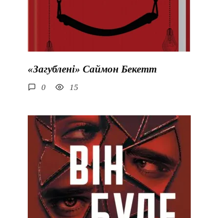
«Загублені» Саймон Бекетт
0
15