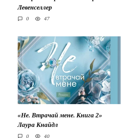
Левенселлер
0
47
«Не. Втрачай мене. Книга 2»
Лаура Кнайдл
0
40