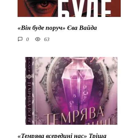
«Він буде поруч» Єва Вайда
0
63
«Темрява всередині нас» Тріша