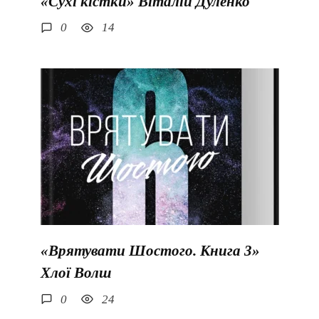
«Сухі кістки» Віталій Дуленко
0
14
«Врятувати Шостого. Книга 3»
Хлої Волш
0
24