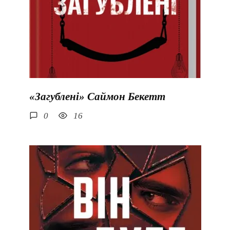
«Загублені» Саймон Бекетт
0
16