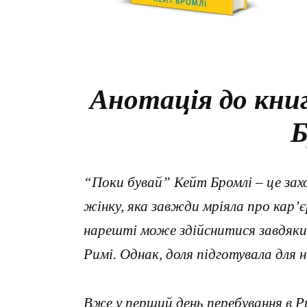
Анотація до кни
Б
“Поки бувай” Кейт Бромлі – це за
жінку, яка завжди мріяла про кар’єр
нарешті може здійснитися завдяки
Римі. Однак, доля підготувала для н
Вже у перший день перебування в Р