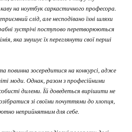
 каву на ноутбук саркастичного професора.
еприємний слід, але несподівано їхні шляхи
абні зустрічі поступово перетворюються
мія, яка змушує їх переглянути свої перші
а повинна зосередитися на конкурсі, адже
віті моди. Однак, разом з професійними
собисті дилеми. Їй доведеться вирішити не
розібратися зі своїми почуттями до хлопця,
лютно неприйнятним для себе.