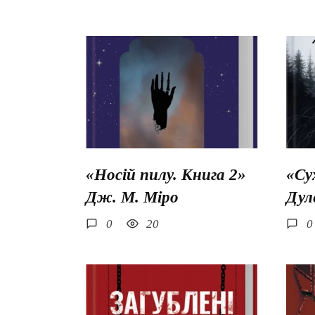
«Носій пилу. Книга 2»
«Су
Дж. М. Міро
Дул
0
20
0