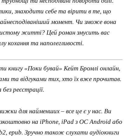
, труднощі та несподівані повороти долі.
ики, знаходити себе та вірити в те, що
айнесподіваніший момент. Чи зможе вона
обистому житті? Цей роман змусить вас
илу кохання та наполегливості.
ти книгу «Поки бувай» Кейт Бромлі онлайн,
ми та відгуками тих, хто їх вже прочитав.
без реєстрації.
нижки для найменших – все це є у нас. Ви
коштовно на iPhone, iPad з ОС Android або
, fb2, epub. Зручно також слухати аудіокниги