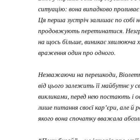
ситуацію: вона випадково проливає
Ця перша зустріч залишає по собі н
продовжують перетинатися. Незгр
на щось більше, виникає хвилююча хі
враження один про одного.
Незважаючи на перешкоди, Віолетт
від цього залежить її майбутнє у с
викликами, перед нею постають і о
лише питання своєї кар’єри, але й 
якого вона спочатку вважала абсо