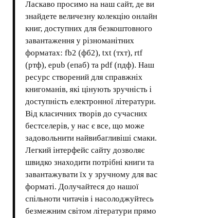
Ласкаво просимо на наш сайт, де ви
знайдете величезну колекцію онлайн
книг, доступних для безкоштовного
завантаження у різноманітних
форматах: fb2 (фб2), txt (тхт), rtf
(ртф), epub (епаб) та pdf (пдф). Наш
ресурс створений для справжніх
книгоманів, які цінують зручність і
доступність електронної літератури.
Від класичних творів до сучасних
бестселерів, у нас є все, що може
задовольнити найвибагливіші смаки.
Легкий інтерфейс сайту дозволяє
швидко знаходити потрібні книги та
завантажувати їх у зручному для вас
форматі. Долучайтеся до нашої
спільноти читачів і насолоджуйтесь
безмежним світом літератури прямо