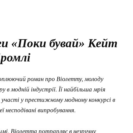
ги «Поки бувай» Кейт
ромлі
хоплюючий роман про Віолетту, молоду
у в модній індустрії. Її найбільша мрія
 участі у престижному модному конкурсі в
еї несподівані випробування.
имі, Віолетта потрапляє в незручну