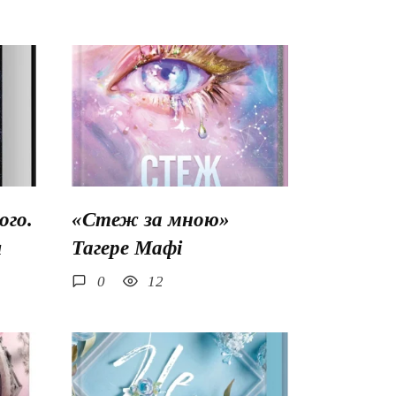
го.
«Стеж за мною»
ш
Тагере Мафі
0
12