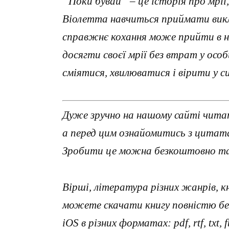
“Поки бувай” – це історія про мрії
Віолетта навчиться приймати викл
справжнє кохання може прийти в н
досягти своєї мрії без втрат у ос
сміятися, хвилюватися і вірити у с
Дуже зручно на нашому сайті чита
а перед цим ознайомитись з цитата
Зробити це можна безкоштовно та 
Вірші, література різних жанрів, к
можете скачати книгу повністю без
iOS в різних форматах: pdf, rtf, txt