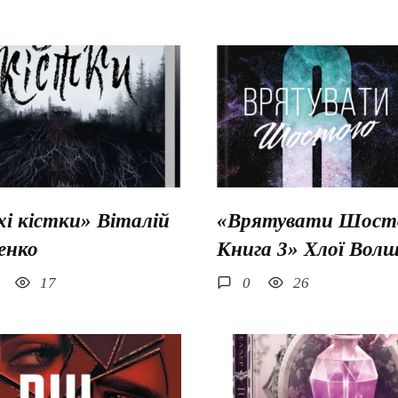
хі кістки» Віталій
«Врятувати Шосто
енко
Книга 3» Хлої Вол
17
0
26