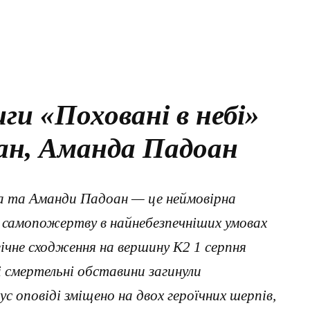
ги «Поховані в небі»
ан, Аманда Падоан
на та Аманди Падоан — це неймовірна
і самопожертву в найнебезпечніших умовах
гічне сходження на вершину К2 1 серпня
ші смертельні обставини загинули
с оповіді зміщено на двох героїчних шерпів,