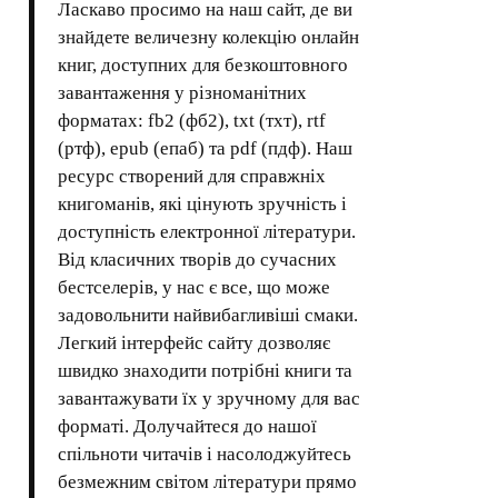
Ласкаво просимо на наш сайт, де ви
знайдете величезну колекцію онлайн
книг, доступних для безкоштовного
завантаження у різноманітних
форматах: fb2 (фб2), txt (тхт), rtf
(ртф), epub (епаб) та pdf (пдф). Наш
ресурс створений для справжніх
книгоманів, які цінують зручність і
доступність електронної літератури.
Від класичних творів до сучасних
бестселерів, у нас є все, що може
задовольнити найвибагливіші смаки.
Легкий інтерфейс сайту дозволяє
швидко знаходити потрібні книги та
завантажувати їх у зручному для вас
форматі. Долучайтеся до нашої
спільноти читачів і насолоджуйтесь
безмежним світом літератури прямо