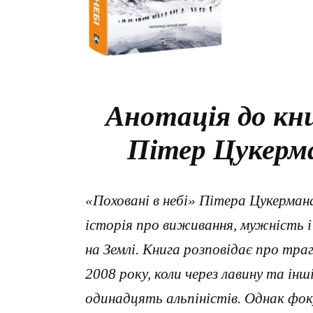
Анотація до кни
Пітер Цукерм
«Поховані в небі» Пітера Цукерма
історія про виживання, мужність 
на Землі. Книга розповідає про тра
2008 року, коли через лавину та ін
одинадцять альпіністів. Однак фоку