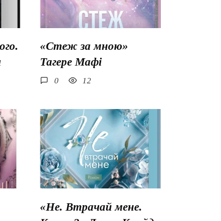
го.
«Стеж за мною»
ш
Тагере Мафі
0
12
«Не. Втрачай мене.