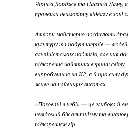
Чірінґа Дордже та Пасанґа Ламу, я
проявили неймовірну відвагу в зоні
Автори майстерно поєднують драму 
культуру та побут шерпів — людей,
альпіністських подвигів, але чия 
підкорення найвищих вершин світу.
випробування на К2, а й про силу д
живе на найвищих висотах.
«Поховані в небі» — це глибока й е
невідомий бік альпінізму та вшано
підкоренням гір.