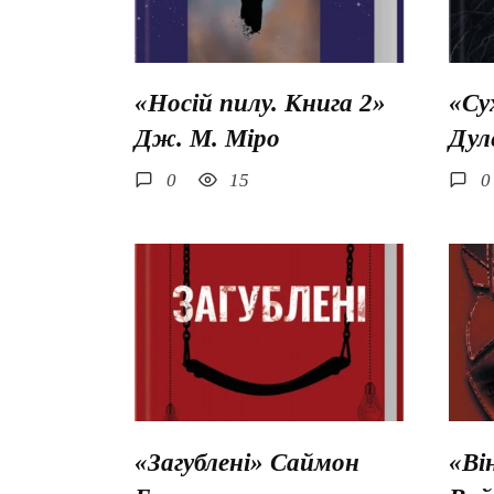
«Носій пилу. Книга 2»
«Су
Дж. М. Міро
Дул
0
15
0
«Загублені» Саймон
«Ві