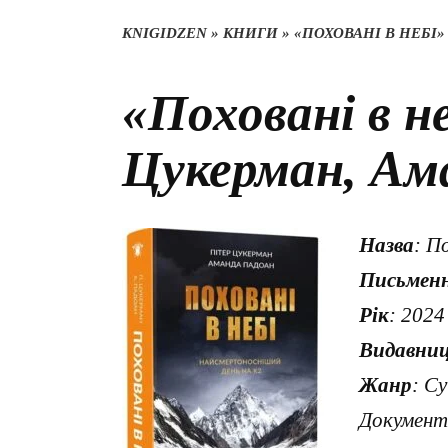
KNIGIDZEN
»
КНИГИ
»
«ПОХОВАНІ В НЕБІ
«Поховані в н
Цукерман, Ам
Назва
: П
Письмен
Рік
: 2024
Видавни
Жанр
: С
Документ