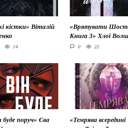
хі кістки» Віталій
«Врятувати Шосто
енко
Книга 3» Хлої Вол
14
0
22
н буде поруч» Єва
«Темрява всередині