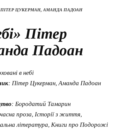
» ПІТЕР ЦУКЕРМАН, АМАНДА ПАДОАН
ебі» Пітер
анда Падоан
оховані в небі
ник
: Пітер Цукерман, Аманда Падоан
цтво
: Бородатий Тамарин
учасна проза, Історії з життя,
альна література, Книги про Подорожі