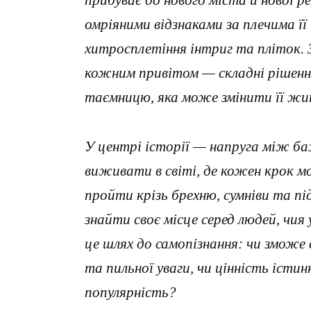
прибуває до нового міста й нової р
омріяними відзнаками за плечима її
хитросплетіння інтриг та пліток. 
кожним привітом — складні рішення
таємницю, яка може змінити її ж
У центрі історії — напруга між 
виживати в світі, де кожен крок 
пройти крізь брехню, сумніви та пі
знайти своє місце серед людей, чия 
це шлях до самопізнання: чи зможе
та пильної уваги, чи цінність істи
популярність?