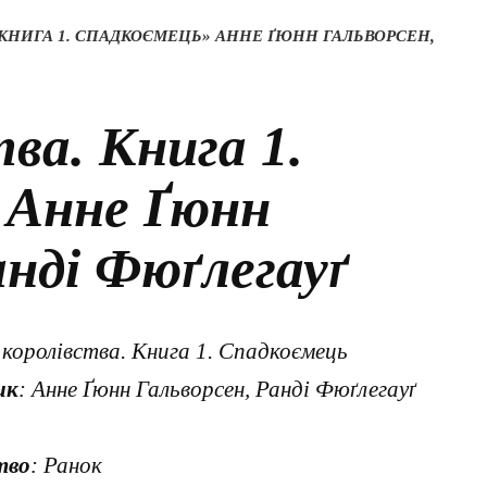
. КНИГА 1. СПАДКОЄМЕЦЬ» АННЕ ҐЮНН ГАЛЬВОРСЕН,
ва. Книга 1.
 Анне Ґюнн
анді Фюґлегауґ
в королівства. Книга 1. Спадкоємець
ик
: Анне Ґюнн Гальворсен, Ранді Фюґлегауґ
тво
: Ранок