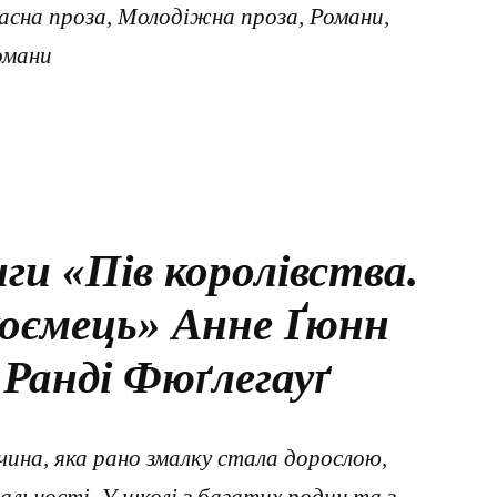
часна проза, Молодіжна проза, Романи,
омани
ги «Пів королівства.
коємець» Анне Ґюнн
 Ранді Фюґлегауґ
чина, яка рано змалку стала дорослою,