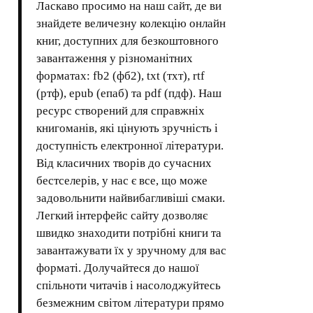
Ласкаво просимо на наш сайт, де ви
знайдете величезну колекцію онлайн
книг, доступних для безкоштовного
завантаження у різноманітних
форматах: fb2 (фб2), txt (тхт), rtf
(ртф), epub (епаб) та pdf (пдф). Наш
ресурс створений для справжніх
книгоманів, які цінують зручність і
доступність електронної літератури.
Від класичних творів до сучасних
бестселерів, у нас є все, що може
задовольнити найвибагливіші смаки.
Легкий інтерфейс сайту дозволяє
швидко знаходити потрібні книги та
завантажувати їх у зручному для вас
форматі. Долучайтеся до нашої
спільноти читачів і насолоджуйтесь
безмежним світом літератури прямо