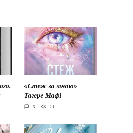
го.
«Стеж за мною»
ш
Тагере Мафі
0
11