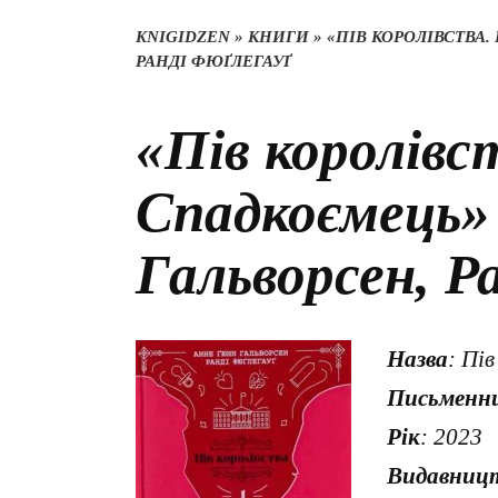
KNIGIDZEN
»
КНИГИ
»
«ПІВ КОРОЛІВСТВА
РАНДІ ФЮҐЛЕГАУҐ
«Пів королівст
Спадкоємець»
Гальворсен, Р
Назва
: Пі
Письменн
Рік
: 2023
Видавниц