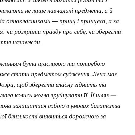
еальності. У школі з багатих родин та з
 чекають не лише навчальні предмети, а й
За однокласниками — принц і принцеса, а за
: чи розкрити правду про себе, чи зберегти
иття назавжди.
бажанням бути щасливою та потребою
може стати предметом судження. Лена має
дозри, щоб зберегти власну гідність та
увага колись могла зруйнувати її. Її шлях —
 вона залишитися собою в умовах багатства
нної близькості виявиться дорожчою за