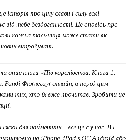
 історія про ціну слави і силу волі
ує від тебе бездоганності. Це оповідь про
 коли кожна таємниця може стати як
 нових випробувань.
и опис книги «Пів королівства. Книга 1.
, Ранді Фюґлегауґ онлайн, а перед цим
ками тих, хто їх вже прочитав. Зробити це
ції.
нижки для найменших – все це є у нас. Ви
коштовно на iPhone, iPad з ОС Android або