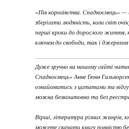
«Пів королівства. Спадкоємець» — це
зберігати людяність, коли світ очік
перші кроки до дорослого життя,
ключем до свободи, так і джерелом
Дуже зручно на нашому сайті читат
Спадкоємець» Анне Ґюнн Гальворсен
ознайомитись з цитатами та відгу
можна безкоштовно та без реєстра
Вірші, література різних жанрів, к
можете скачати книгу повністю без