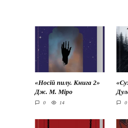
«Носій пилу. Книга 2»
«Су
Дж. М. Міро
Дул
0
14
0