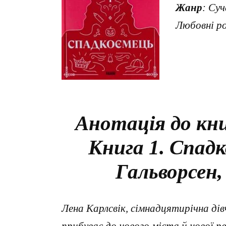
Жанр
: Су
Любовні р
Анотація до кни
Книга 1. Спад
Гальворсен,
Лена Карлсвік, сімнадцятирічна дів