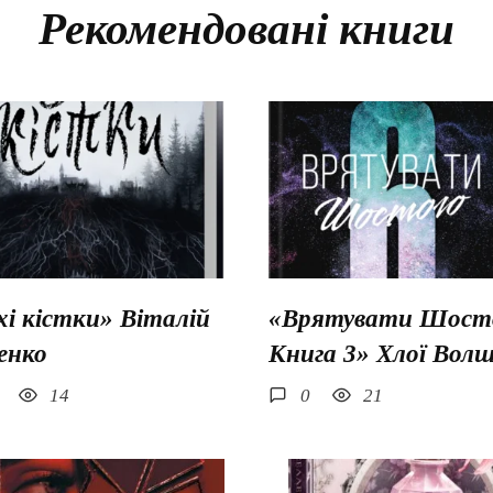
Рекомендовані книги
хі кістки» Віталій
«Врятувати Шосто
енко
Книга 3» Хлої Вол
14
0
21