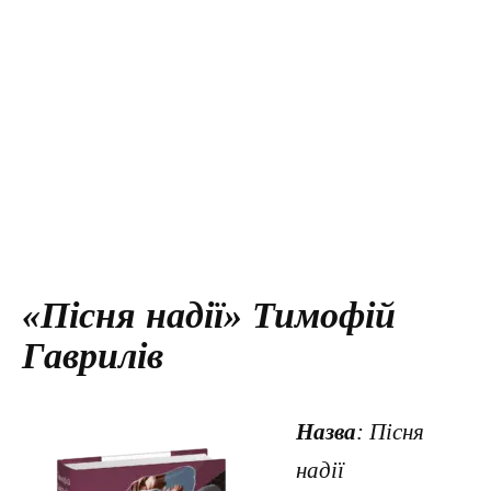
«Пісня надії» Тимофій
Гаврилів
Назва
: Пісня
надії