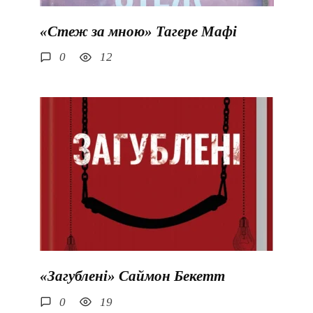
«Стеж за мною» Тагере Мафі
0
12
«Загублені» Саймон Бекетт
0
19