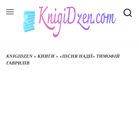
Перейти
до
вмісту
KNIGIDZEN
»
КНИГИ
»
«ПІСНЯ НАДІЇ» ТИМОФІЙ
ГАВРИЛІВ