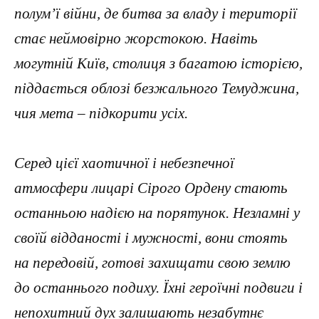
полум’ї війни, де битва за владу і території
стає неймовірно жорстокою. Навіть
могутній Київ, столиця з багатою історією,
піддається облозі безжального Темуджина,
чия мета – підкорити усіх.
Серед цієї хаотичної і небезпечної
атмосфери лицарі Сірого Ордену стають
останньою надією на порятунок. Незламні у
своїй відданості і мужності, вони стоять
на передовій, готові захищати свою землю
до останнього подиху. Їхні героїчні подвиги і
непохитний дух залишають незабутнє