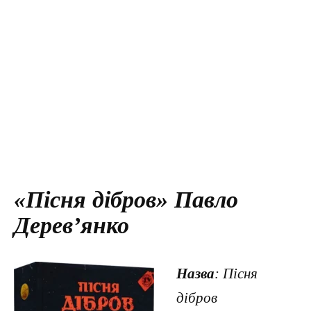
«Пісня дібров» Павло
Дерев’янко
Назва
: Пісня
дібров