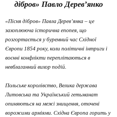
дібров» Павло Дерев’янко
«Пісня дібров» Павла Дерев’янка – це
захоплююча історична епопея, що
розгортається у буремний час Східної
Європи 1854 року, коли політичні інтриги і
воєнні конфлікти переплітаються в
невблаганний вихор подій.
Польське королівство, Велика держава
Литовська та Український гетьманат
опиняються на межі знищення, оточені
ворожими арміями. Східна Європа горить у