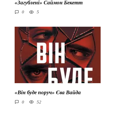
«Загублені» Саймон Бекетт
0
5
«Він буде поруч» Єва Вайда
0
52