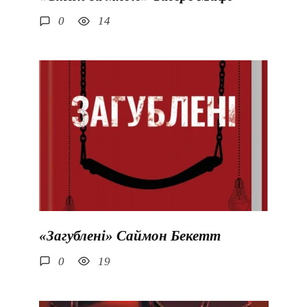
0
14
«Загублені» Саймон Бекетт
0
19