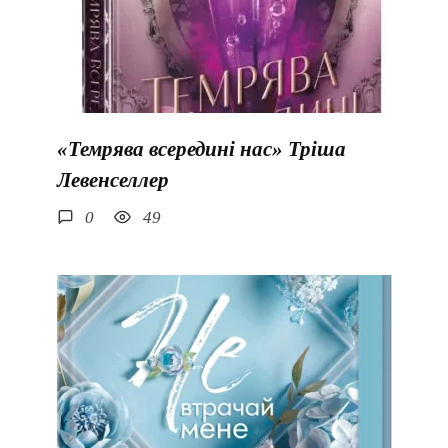
«Темрява всередині нас» Тріша
Левенселлер
0
49