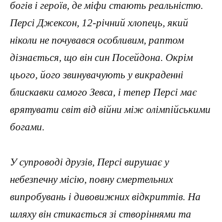
богів і героїв, де міфи стають реальністю.
Персі Джексон, 12-річний хлопець, який
ніколи не почувався особливим, раптом
дізнається, що він син Посейдона. Окрім
цього, його звинувачують у викраденні
блискавки самого Зевса, і тепер Персі має
врятувати світ від війни між олімпійськими
богами.
У супроводі друзів, Персі вирушає у
небезпечну місію, повну смертельних
випробувань і дивовижних відкриттів. На
шляху він стикається зі створіннями та