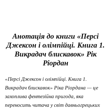
Анотація до книги «Персі
Джексон і олімпійці. Книга 1.
Викрадач блискавок» Рік
Ріордан
«Персі Джексон і олімпійці. Книга 1.
Викрадач блискавок» Ріка Ріордана — це
захоплива фентезійна пригода, яка
переносить читача у світ давньогрецьких