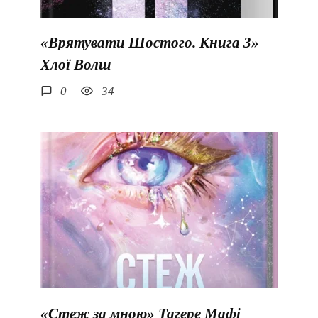
«Врятувати Шостого. Книга 3»
Хлої Волш
0
34
«Стеж за мною» Тагере Мафі