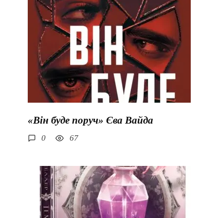
«Він буде поруч» Єва Вайда
0
67