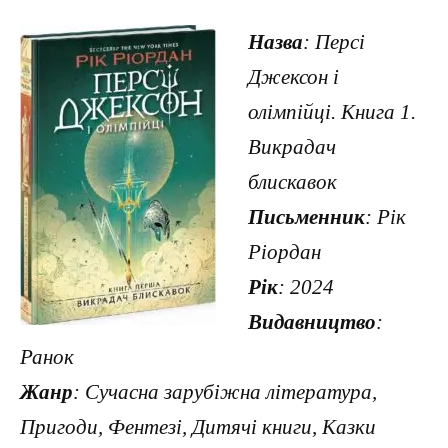
Назва
: Персі
Джексон і
олімпійці. Книга 1.
Викрадач
блискавок
Письменник
: Рік
Ріордан
Рік
: 2024
Видавництво
:
Ранок
Жанр
: Сучасна зарубіжна література,
Пригоди, Фентезі, Дитячі книги, Казки