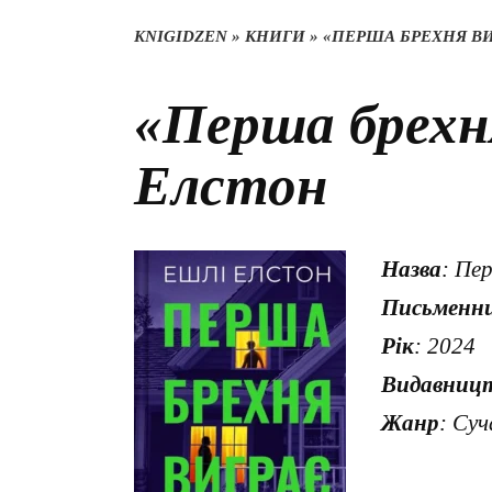
KNIGIDZEN
»
КНИГИ
»
«ПЕРША БРЕХНЯ ВИ
«Перша брехн
Елстон
Назва
: Пе
Письменн
Рік
: 2024
Видавниц
Жанр
: Суч