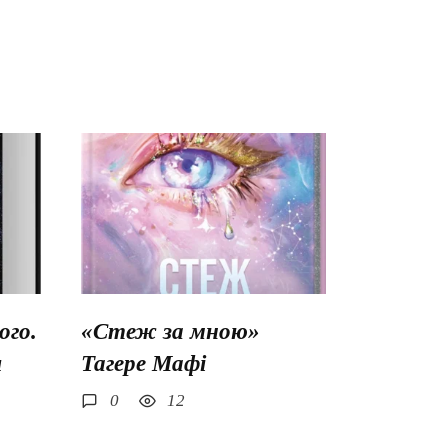
го.
«Стеж за мною»
ш
Тагере Мафі
0
12