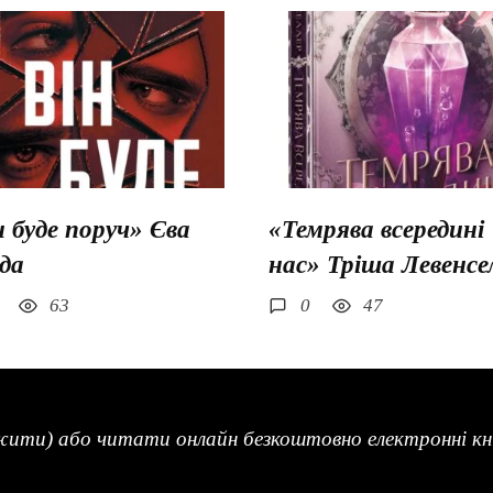
н буде поруч» Єва
«Темрява всередині
да
нас» Тріша Левенсе
63
0
47
жити) або читати онлайн безкоштовно електронні кни