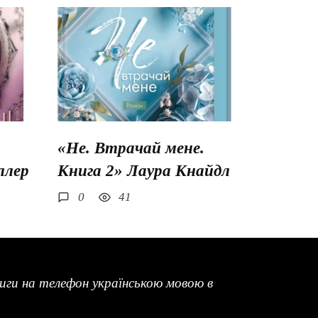
«Не. Втрачай мене.
ллер
Книга 2» Лаура Кнайдл
0
41
ги на телефон українською мовою в