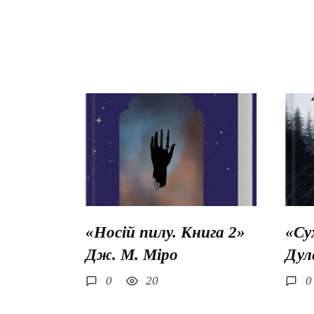
«Носій пилу. Книга 2»
«Су
Дж. М. Міро
Дул
0
20
0