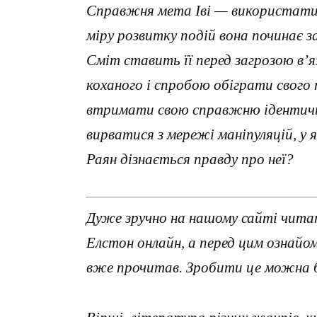
Справжня мета Іві — використати Р
міру розвитку подій вона починає за
Сміт ставить її перед загрозою в’я
коханого і спробою обіграти свого 
втримати свою справжню ідентичні
вирватися з мережі маніпуляцій, у
Раян дізнається правду про неї?
Дуже зручно на нашому сайті чита
Елстон онлайн, а перед цим ознайо
вже прочитав. Зробити це можна б