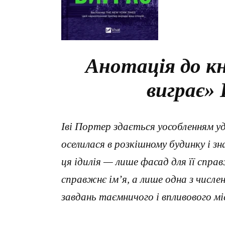
Анотація до к
виграє»
Іві Портер здається уособленням уд
оселилася в розкішному будинку і з
ця ідилія — лише фасад для її справ
справжнє ім’я, а лише одна з числе
завдань таємничого і впливового м