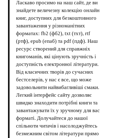
Ласкаво просимо на наш сайт, де ви
знайдете величезну колекцію онлайн
книг, доступних для безкоштовного
завантаження у різноманітних
форматах: fb2 (фб2), txt (тхт), rtf
(ртф), epub (епаб) та pdf (пдф). Наш
ресурс створений для справжніх
книгоманів, які цінують зручність і
доступність електронної літератури.
Від класичних творів до сучасних
бестселерів, у нас є все, що може
задовольнити найвибагливіші смаки.
Легкий інтерфейс сайту дозволяє
швидко знаходити потрібні книги та
завантажувати їх у зручному для вас
форматі. Долучайтеся до нашої
спільноти читачів і насолоджуйтесь
безмежним світом літератури прямо