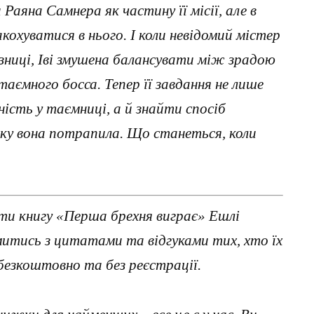
аяна Самнера як частину її місії, але в
кохуватися в нього. І коли невідомий містер
зниці, Іві змушена балансувати між зрадою
таємного босса. Тепер її завдання не лише
сть у таємниці, а й знайти спосіб
 яку вона потрапила. Що станеться, коли
ти книгу «Перша брехня виграє» Ешлі
митись з цитатами та відгуками тих, хто їх
езкоштовно та без реєстрації.