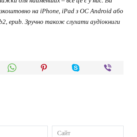
нижки для найменших – все це є у нас. Ви
коштовно на iPhone, iPad з ОС Android або
, fb2, epub. Зручно також слухати аудіокниги
Сайт