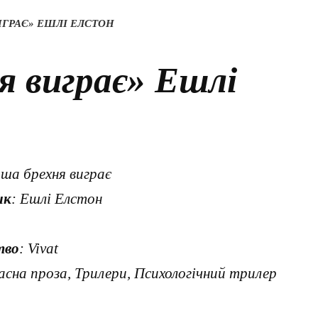
ГРАЄ» ЕШЛІ ЕЛСТОН
я виграє» Ешлі
рша брехня виграє
ик
: Ешлі Елстон
тво
: Vivat
асна проза, Трилери, Психологічний трилер