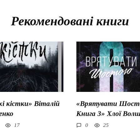
Рекомендовані книги
хі кістки» Віталій
«Врятувати Шосто
енко
Книга 3» Хлої Вол
17
0
25