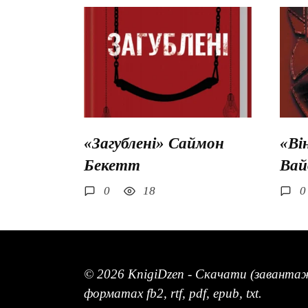
«Загублені» Саймон
«Ві
Бекетт
Вай
0
18
0
© 2026 KnigiDzen - Скачати (заванта
форматах fb2, rtf, pdf, epub, txt.