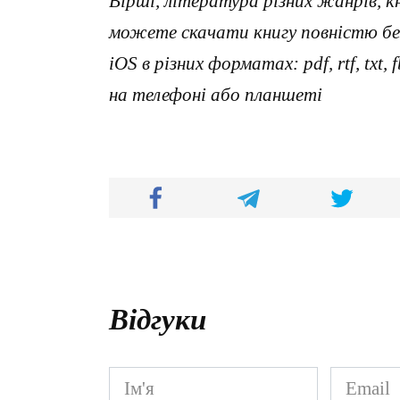
Вірші, література різних жанрів, к
можете скачати книгу повністю без
iOS в різних форматах: pdf, rtf, txt
на телефоні або планшеті
Відгуки
Ім'я
Email