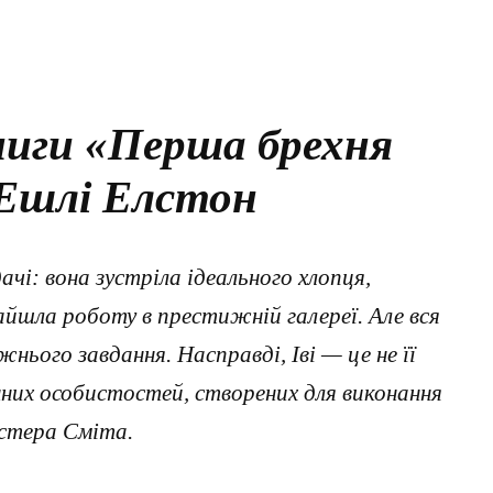
ниги «Перша брехня
 Ешлі Елстон
ачі: вона зустріла ідеального хлопця,
найшла роботу в престижній галереї. Але вся
жнього завдання. Насправді, Іві — це не її
нних особистостей, створених для виконання
істера Сміта.