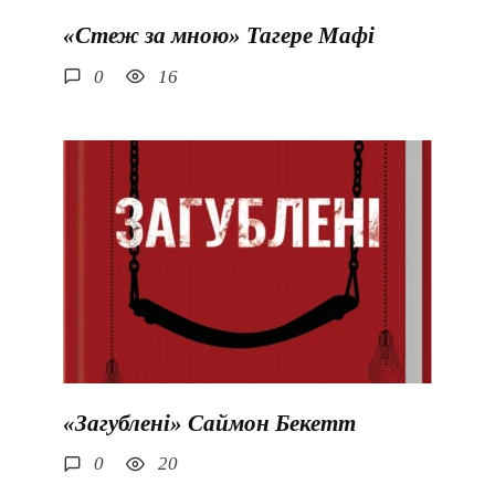
«Стеж за мною» Тагере Мафі
0
16
«Загублені» Саймон Бекетт
0
20