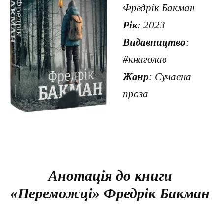
Фредрік Бакман
Рік
: 2023
Видавництво
:
#книголав
Жанр
: Сучасна
проза
Анотація до книги
«Переможці» Фредрік Бакман