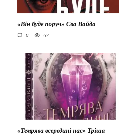
«Він буде поруч» Єва Вайда
0
67
«Темрява всередині нас» Тріша