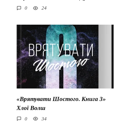
0
24
«Врятувати Шостого. Книга 3»
Хлої Волш
0
34