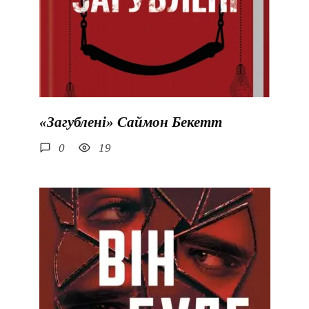
«Загублені» Саймон Бекетт
0
19