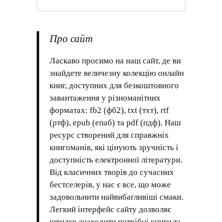
Про сайт
Ласкаво просимо на наш сайт, де ви
знайдете величезну колекцію онлайн
книг, доступних для безкоштовного
завантаження у різноманітних
форматах: fb2 (фб2), txt (тхт), rtf
(ртф), epub (епаб) та pdf (пдф). Наш
ресурс створений для справжніх
книгоманів, які цінують зручність і
доступність електронної літератури.
Від класичних творів до сучасних
бестселерів, у нас є все, що може
задовольнити найвибагливіші смаки.
Легкий інтерфейс сайту дозволяє
швидко знаходити потрібні книги та