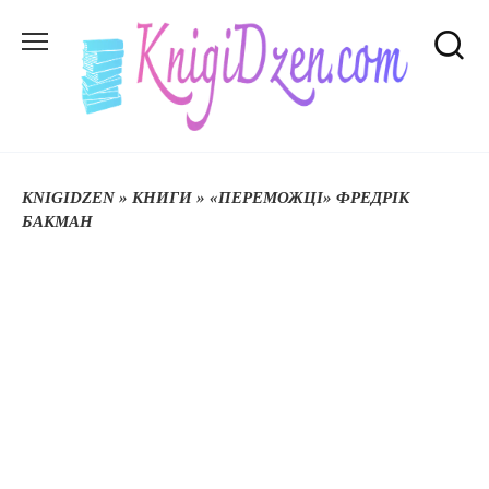
Перейти
до
вмісту
KNIGIDZEN
»
КНИГИ
»
«ПЕРЕМОЖЦІ» ФРЕДРІК
БАКМАН