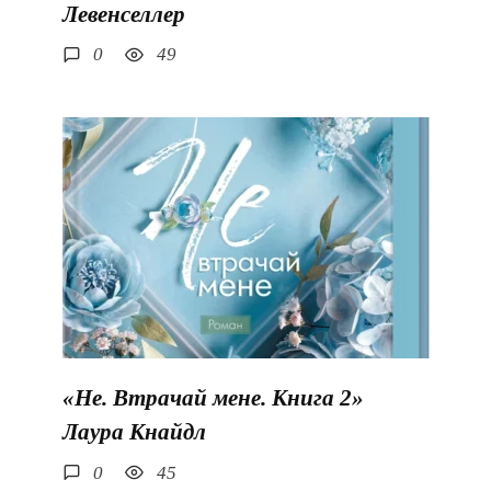
Левенселлер
0
49
«Не. Втрачай мене. Книга 2»
Лаура Кнайдл
0
45