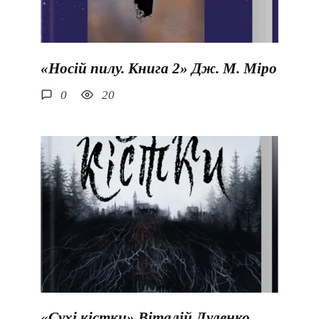
«Носій пилу. Книга 2» Дж. М. Міро
0
20
«Сухі кістки» Віталій Дуленко