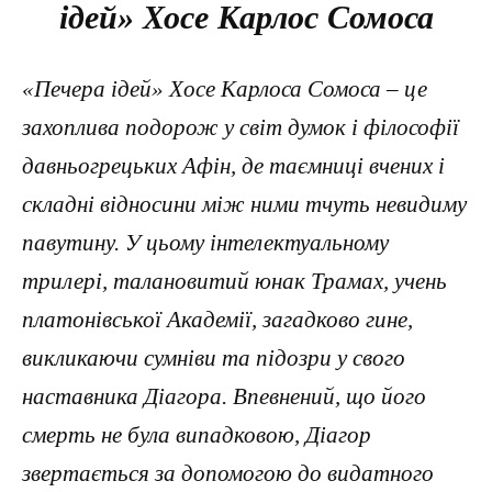
ідей» Хосе Карлос Сомоса
«Печера ідей» Хосе Карлоса Сомоса – це
захоплива подорож у світ думок і філософії
давньогрецьких Афін, де таємниці вчених і
складні відносини між ними тчуть невидиму
павутину. У цьому інтелектуальному
трилері, талановитий юнак Трамах, учень
платонівської Академії, загадково гине,
викликаючи сумніви та підозри у свого
наставника Діагора. Впевнений, що його
смерть не була випадковою, Діагор
звертається за допомогою до видатного