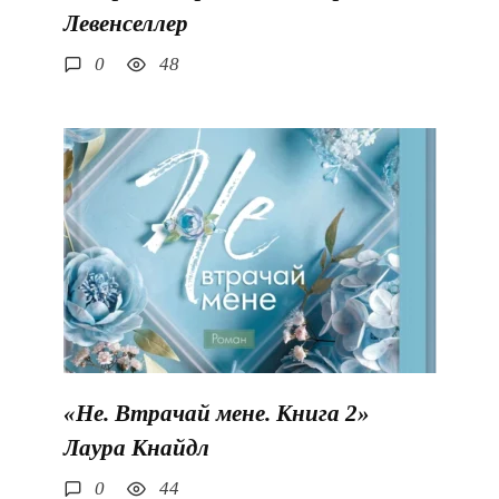
Левенселлер
0
48
«Не. Втрачай мене. Книга 2»
Лаура Кнайдл
0
44