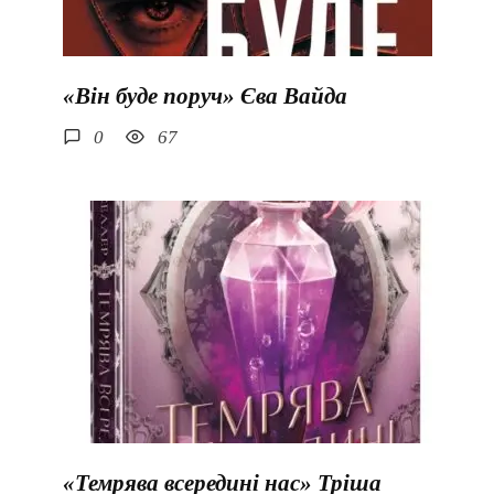
«Він буде поруч» Єва Вайда
0
67
«Темрява всередині нас» Тріша