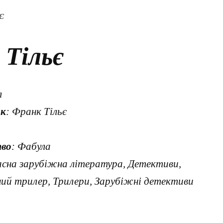
Є
 Тільє
л
к
: Франк Тільє
во
: Фабула
асна зарубіжна література, Детективи,
ний трилер, Трилери, Зарубіжні детективи