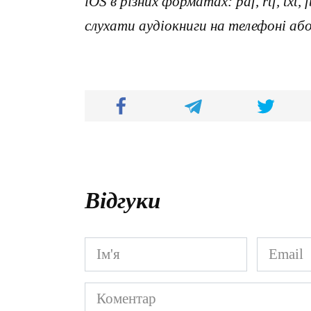
iOS в різних форматах: pdf, rtf, txt
слухати аудіокниги на телефоні аб
Відгуки
Ім'я
Email
*
*
Коментар