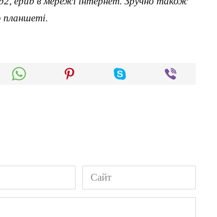
, fb2, epub в мережі інтернет. Зручно також
о планшеті.
Сайт