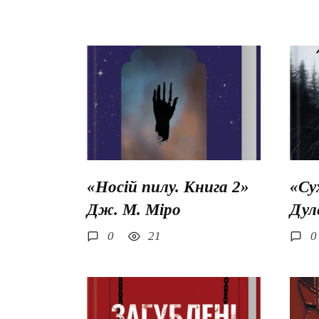
«Носій пилу. Книга 2»
«Су
Дж. М. Міро
Дул
0
21
0