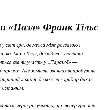
и «Пазл» Франк Тільє
 у світ гри, де межа між розвагою і
ою. Ілан і Хлоя, досвідчені учасники
ються взяти участь у «Параної» —
им призом. Але замість звичних випробувань
атричній лікарні, де кожен коридор дихає
 останнім.
ватися, герої розуміють, що тепер грають