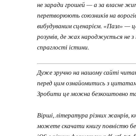
не заради грошей — а за власне жит
перетворюють союзників на ворогів
вибудуваним сценарієм. «Пазл» — ц
розумів, де жах народжується не з 
спраглості істини.
Дуже зручно на нашому сайті читат
перед цим ознайомитись з цитатами
Зробити це можна безкоштовно та 
Вірші, література різних жанрів, к
можете скачати книгу повністю без