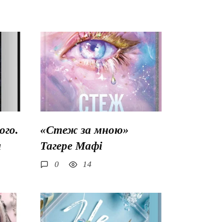
го.
«Стеж за мною»
ш
Тагере Мафі
0
14