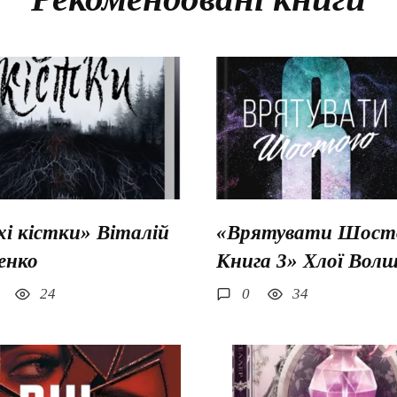
хі кістки» Віталій
«Врятувати Шосто
енко
Книга 3» Хлої Вол
24
0
34