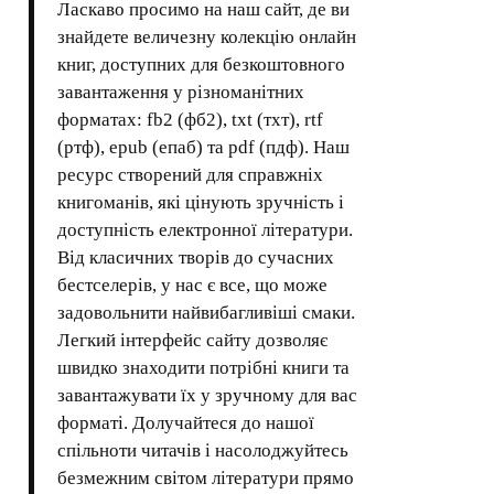
Ласкаво просимо на наш сайт, де ви
знайдете величезну колекцію онлайн
книг, доступних для безкоштовного
завантаження у різноманітних
форматах: fb2 (фб2), txt (тхт), rtf
(ртф), epub (епаб) та pdf (пдф). Наш
ресурс створений для справжніх
книгоманів, які цінують зручність і
доступність електронної літератури.
Від класичних творів до сучасних
бестселерів, у нас є все, що може
задовольнити найвибагливіші смаки.
Легкий інтерфейс сайту дозволяє
швидко знаходити потрібні книги та
завантажувати їх у зручному для вас
форматі. Долучайтеся до нашої
спільноти читачів і насолоджуйтесь
безмежним світом літератури прямо