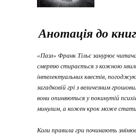
Анотація до книг
«Пазл» Франк Тільє занурює читача
смертю стирається з кожною хвилин
інтелектуальних квестів, погоджу
загадковій грі з величезним грошов
вони опиняються у покинутій психі
минулим, а кожен крок може стати
Коли правила гри починають зміню