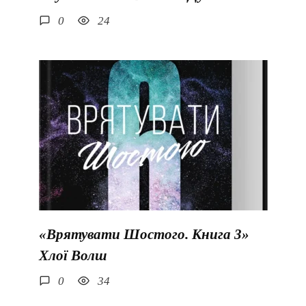
0
24
«Врятувати Шостого. Книга 3»
Хлої Волш
0
34