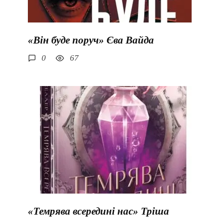
«Він буде поруч» Єва Вайда
0
67
«Темрява всередині нас» Тріша