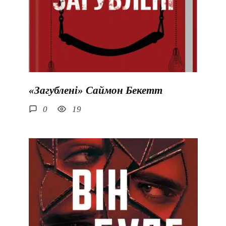
«Загублені» Саймон Бекетт
0
19