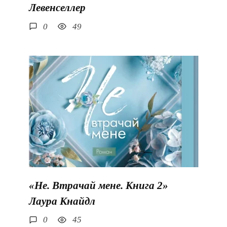
Левенселлер
0
49
«Не. Втрачай мене. Книга 2»
Лаура Кнайдл
0
45