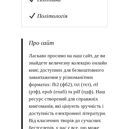
Політологія
Про сайт
Ласкаво просимо на наш сайт, де ви
знайдете величезну колекцію онлайн
книг, доступних для безкоштовного
завантаження у різноманітних
форматах: fb2 (фб2), txt (тхт), rtf
(ртф), epub (епаб) та pdf (пдф). Наш
ресурс створений для справжніх
книгоманів, які цінують зручність і
доступність електронної літератури.
Від класичних творів до сучасних
бестселерів, у нас є все, що може