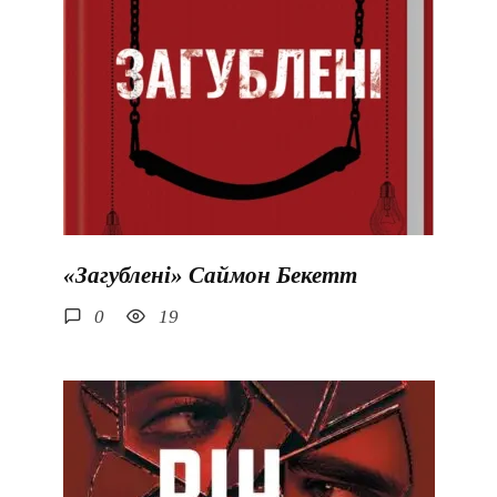
«Загублені» Саймон Бекетт
0
19