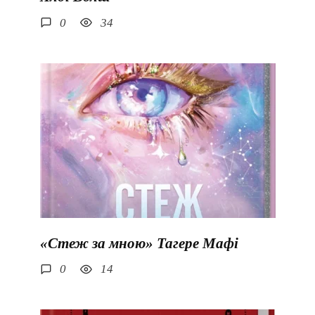
0
34
«Стеж за мною» Тагере Мафі
0
14