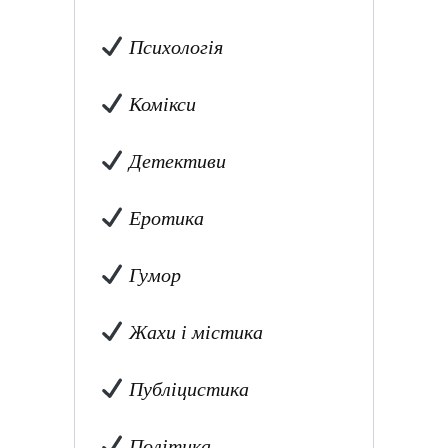
Психологія
Комікси
Детективи
Еротика
Гумор
Жахи і містика
Публіцистика
Політика