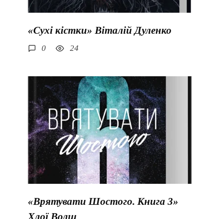
«Сухі кістки» Віталій Дуленко
0
24
«Врятувати Шостого. Книга 3»
Хлої Волш