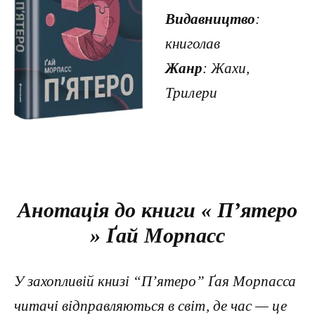
Видавництво
:
книголав
Жанр
: Жахи,
Трилери
Анотація до книги « П’ятеро
» Ґай Морпасс
У захопливій книзі “П’ятеро” Ґая Морпасса
читачі відправляються в світ, де час — це