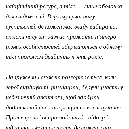
найцінніший ресурс, а тіло — лише оболонка
для свідомості. В цьому сучасному
суспільстві, де кожен має владу вибирати,
скільки часу він бажає прожити, п’ятеро
різних особистостей зберігаються в одному
тілі протягом двадцять п’ять років.
Напружений сюжет розгортається, коли
герої вирішують ризикнути, беручи участь у
небезпечній авантюрі, щоб здобути
додатковий час і покращити своє існування.
Проте ця подія призводить до підозр і
відкриває смертельну гру, де кожен з них