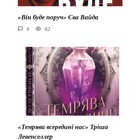
«Він буде поруч» Єва Вайда
0
62
«Темрява всередині нас» Тріша
Левенселлер