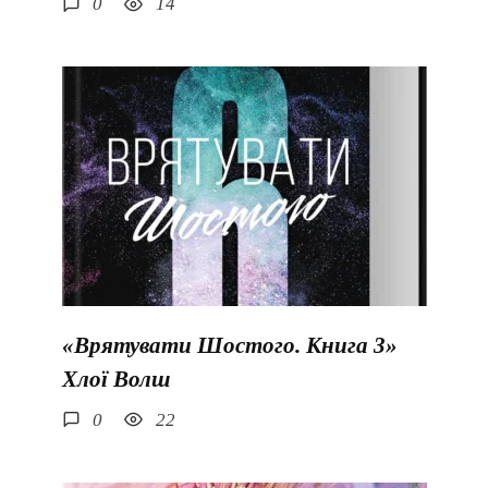
0
14
«Врятувати Шостого. Книга 3»
Хлої Волш
0
22