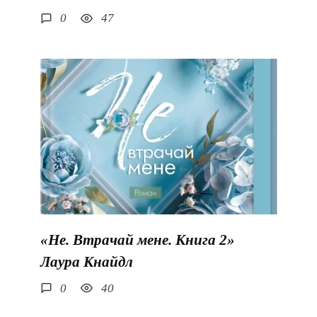
0
47
«Не. Втрачай мене. Книга 2»
Лаура Кнайдл
0
40