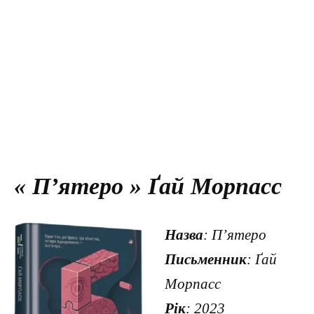
« П’ятеро » Ґай Морпасс
Назва
: П’ятеро
Письменник
: Ґай
Морпасс
Рік
: 2023