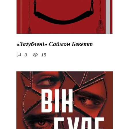
«Загублені» Саймон Бекетт
0
15