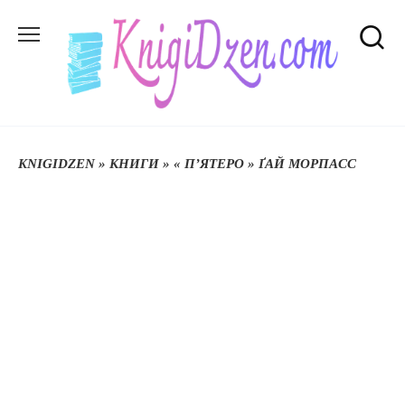
Перейти
до
вмісту
KNIGIDZEN
»
КНИГИ
»
« П’ЯТЕРО » ҐАЙ МОРПАСС