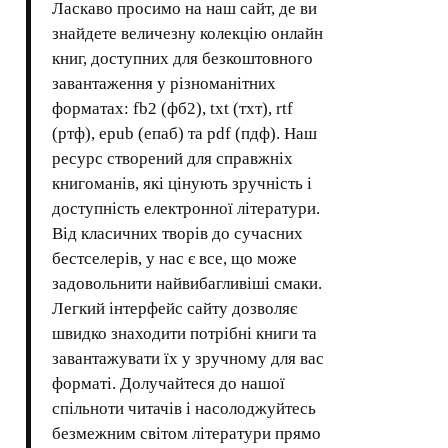
Ласкаво просимо на наш сайт, де ви
знайдете величезну колекцію онлайн
книг, доступних для безкоштовного
завантаження у різноманітних
форматах: fb2 (фб2), txt (тхт), rtf
(ртф), epub (епаб) та pdf (пдф). Наш
ресурс створений для справжніх
книгоманів, які цінують зручність і
доступність електронної літератури.
Від класичних творів до сучасних
бестселерів, у нас є все, що може
задовольнити найвибагливіші смаки.
Легкий інтерфейс сайту дозволяє
швидко знаходити потрібні книги та
завантажувати їх у зручному для вас
форматі. Долучайтеся до нашої
спільноти читачів і насолоджуйтесь
безмежним світом літератури прямо