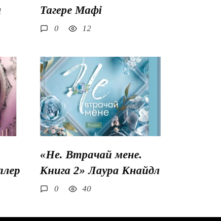
ш
Тагере Мафі
0
12
«Не. Втрачай мене.
ллер
Книга 2» Лаура Кнайдл
0
40