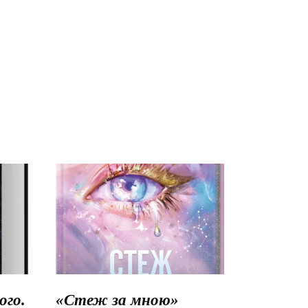
го.
«Стеж за мною»