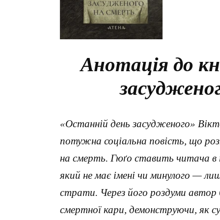
Анотація до кн
засудженог
«Останній день засудженого» Вікто
потужна соціальна повість, що роз
на смерть. Гюґо ставить читача в 
який не має імені чи минулого — лиш
страти. Через його роздуми автор
смертної кари, демонструючи, як с