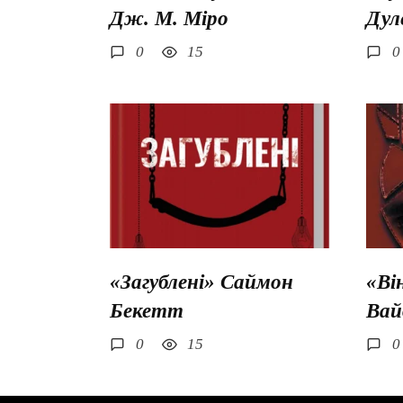
Дж. М. Міро
Дул
0
15
0
«Загублені» Саймон
«Ві
Бекетт
Вай
0
15
0