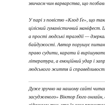
звичаєм чин варварства, що позбав
У парі з повістю «Клод Ґе», що та
цілісний гуманістичний маніфест. Ц
а прості людські трагедії — дзерк
байдужості. Автор порушує питання
право судити, карати й вирішуват
література, а емоційний удар і зап
людського життя й справедливості
Дуже зручно на нашому сайті чита
засудженого» Віктор Ґюго онлайн,
відгуками тих, хто їх вже прочит