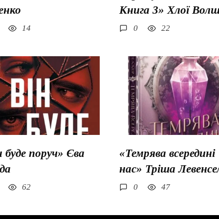
енко
Книга 3» Хлої Вол
14
0
22
н буде поруч» Єва
«Темрява всередині
да
нас» Тріша Левенсе
62
0
47