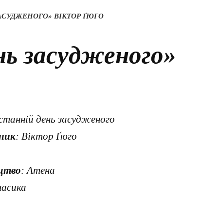
АСУДЖЕНОГО» ВІКТОР ҐЮГО
нь засудженого»
станній день засудженого
ник
: Віктор Ґюго
5
цтво
: Атена
ласика