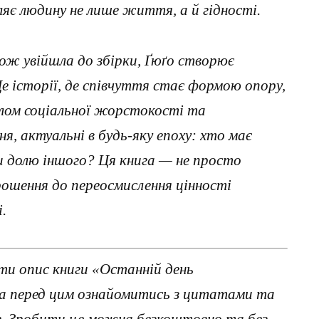
ляє людину не лише життя, а й гідності.
кож увійшла до збірки, Ґюґо створює
е історії, де співчуття стає формою опору,
алом соціальної жорстокості та
, актуальні в будь-яку епоху: хто має
и долю іншого? Ця книга — не просто
рошення до переосмислення цінності
.
ти опис книги «Останній день
 а перед цим ознайомитись з цитатами та
ав. Зробити це можна безкоштовно та без