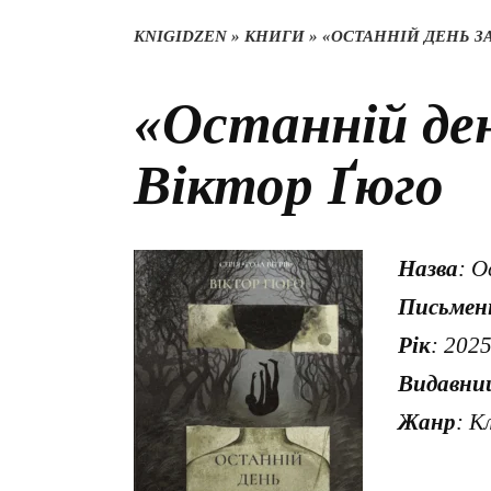
KNIGIDZEN
»
КНИГИ
»
«ОСТАННІЙ ДЕНЬ З
«Останній де
Віктор Ґюго
Назва
: О
Письмен
Рік
: 202
Видавни
Жанр
: К