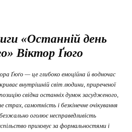
иги «Останній день
о» Віктор Ґюго
ра Ґюґо — це глибоко емоційна й водночас
криває внутрішній світ людини, приреченої
позицію свідка останніх думок засудженого,
е страх, самотність і безкінечне очікування
 безжально оголює несправедливість
успільство приховує за формальностями і