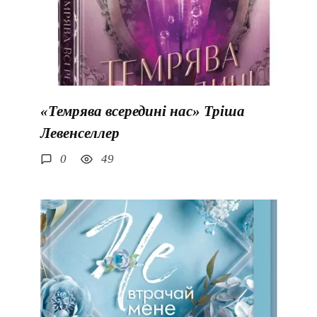
«Темрява всередині нас» Тріша
Левенселлер
0
49