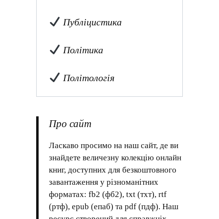
Публіцистика
Політика
Політологія
Про сайт
Ласкаво просимо на наш сайт, де ви
знайдете величезну колекцію онлайн
книг, доступних для безкоштовного
завантаження у різноманітних
форматах: fb2 (фб2), txt (тхт), rtf
(ртф), epub (епаб) та pdf (пдф). Наш
ресурс створений для справжніх