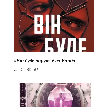
«Він буде поруч» Єва Вайда
0
67