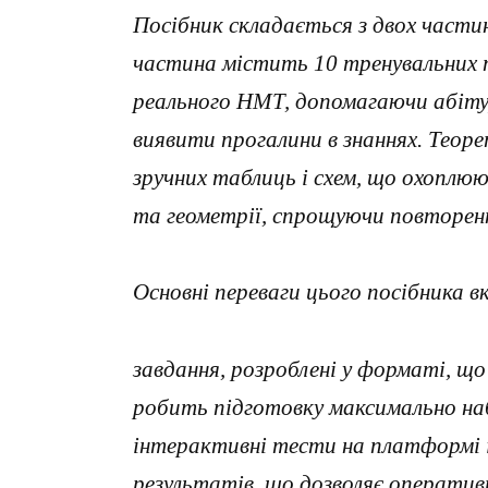
Посібник складається з двох част
частина містить 10 тренувальних 
реального НМТ, допомагаючи абітур
виявити прогалини в знаннях. Теор
зручних таблиць і схем, що охоплюю
та геометрії, спрощуючи повторен
Основні переваги цього посібника 
завдання, розроблені у форматі, щ
робить підготовку максимально на
інтерактивні тести на платформі 
результатів, що дозволяє оператив