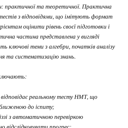
ин: практичної та теоретичної. Практична
тестів з відповідями, що імітують формат
ієнтам оцінити рівень своєї підготовки і
етична частина представлена у вигляді
ть ключові теми з алгебри, початків аналізу
ня та систематизацію знань.
включають:
о відповідає реальному тесту НМТ, що
ближеною до іспиту;
іззі з автоматичною перевіркою
но відслідковувати прогрес;