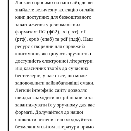
Ласкаво просимо на наш сайт, де ви
знайдете величезну колекцію онлайн
книг, доступних для безкоштовного
завантаження у різноманітних
форматах: fb2 (фб2), txt (тхт), rtf
(ртф), epub (епаб) та pdf (пдф). Наш
ресурс створений для справжніх
книгоманів, які цінують зручність і
доступність електронної літератури.
Від класичних творів до сучасних
бестселерів, у нас є все, що може
задовольнити найвибагливіші смаки.
Легкий інтерфейс сайту дозволяє
швидко знаходити потрібні книги та
завантажувати їх у зручному для вас
форматі. Долучайтеся до нашої
спільноти читачів і насолоджуйтесь
безмежним світом літератури прямо