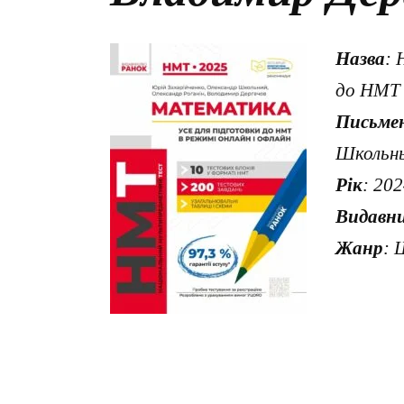
Назва
: 
до НМТ 
Письме
Школьны
Рік
: 20
Видавн
Жанр
: 