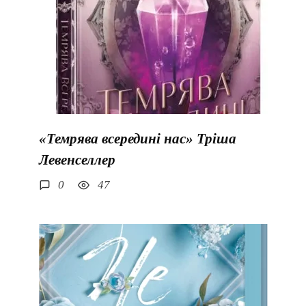
«Темрява всередині нас» Тріша
Левенселлер
0
47