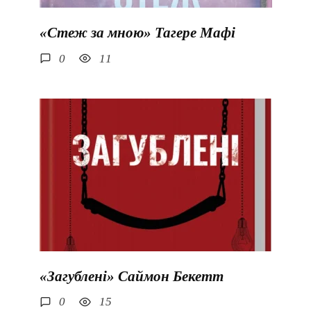
«Стеж за мною» Тагере Мафі
0
11
«Загублені» Саймон Бекетт
0
15