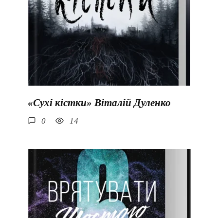
«Сухі кістки» Віталій Дуленко
0
14