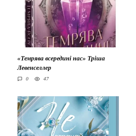
«Темрява всередині нас» Тріша
Левенселлер
0
47