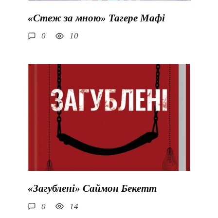
«Стеж за мною» Тагере Мафі
0
10
«Загублені» Саймон Бекетт
0
14