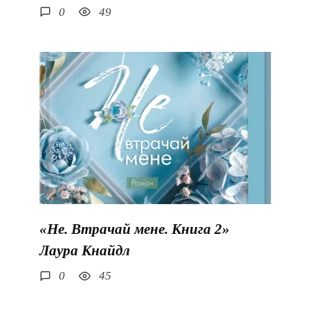
0
49
«Не. Втрачай мене. Книга 2»
Лаура Кнайдл
0
45