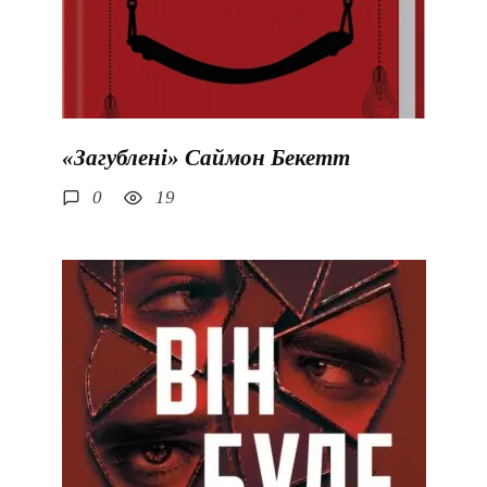
«Загублені» Саймон Бекетт
0
19