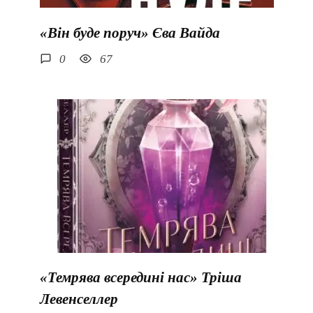
«Він буде поруч» Єва Вайда
0
67
«Темрява всередині нас» Тріша
Левенселлер