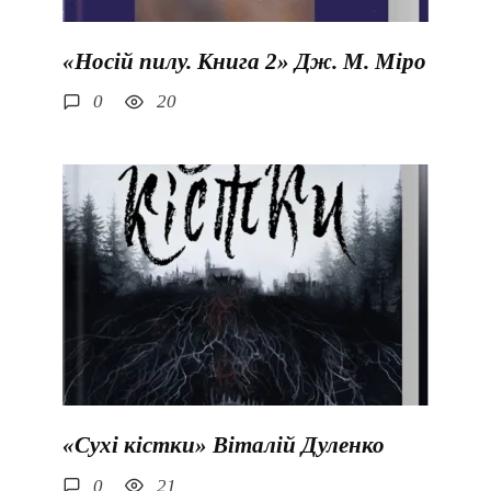
«Носій пилу. Книга 2» Дж. М. Міро
0
20
«Сухі кістки» Віталій Дуленко
0
21