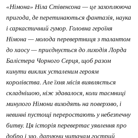
«Німона» Ніла Стівенсона — це захоплююча
пригода, де перетинаються фантазія, наука
і саркастичний гумор. Головна героїня
Німона — молода перевертниця з талантом
до хаосу — приєднується до лиходія Лорда
Балістера Чорного Серця, щоб разом
кинути виклик усталеним героям
королівства. Але їхня місія виявляється
складнішою, ніж здавалося, коли таємниці
минулого Німони виходять на поверхню, і
невинні пустощі переростають у небезпечну
битву. Ця історія перевертає уявлення про
добро і зло, даруючи читачам гострий