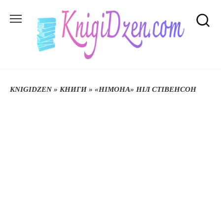
Перейти
до
вмісту
KNIGIDZEN
»
КНИГИ
»
«НІМОНА» НІЛ СТІВЕНСОН