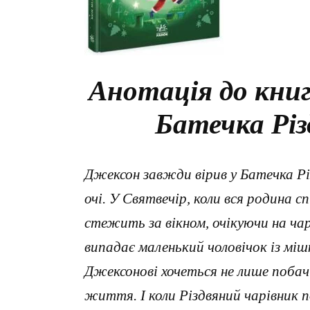
Анотація до книг
Батечка Різ
Джексон завжди вірив у Батечка Різ
очі. У Святвечір, коли вся родина 
стежить за вікном, очікуючи на чарі
випадає маленький чоловічок із мі
Джексонові хочеться не лише побач
життя. І коли Різдвяний чарівник 