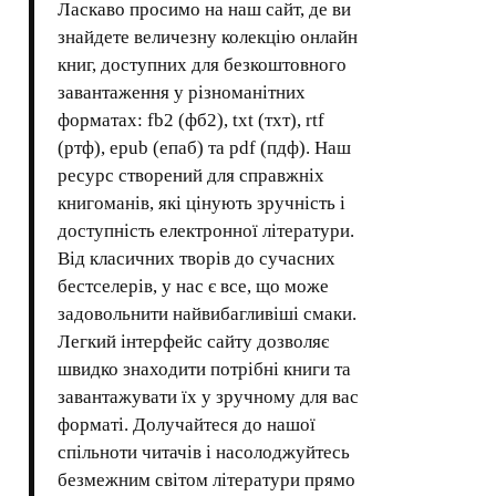
Ласкаво просимо на наш сайт, де ви
знайдете величезну колекцію онлайн
книг, доступних для безкоштовного
завантаження у різноманітних
форматах: fb2 (фб2), txt (тхт), rtf
(ртф), epub (епаб) та pdf (пдф). Наш
ресурс створений для справжніх
книгоманів, які цінують зручність і
доступність електронної літератури.
Від класичних творів до сучасних
бестселерів, у нас є все, що може
задовольнити найвибагливіші смаки.
Легкий інтерфейс сайту дозволяє
швидко знаходити потрібні книги та
завантажувати їх у зручному для вас
форматі. Долучайтеся до нашої
спільноти читачів і насолоджуйтесь
безмежним світом літератури прямо