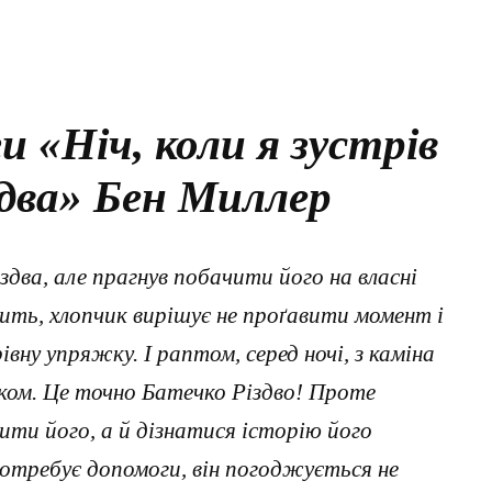
и «Ніч, коли я зустрів
два» Бен Миллер
два, але прагнув побачити його на власні
спить, хлопчик вирішує не проґавити момент і
вну упряжку. І раптом, серед ночі, з каміна
шком. Це точно Батечко Різдво! Проте
ити його, а й дізнатися історію його
потребує допомоги, він погоджується не