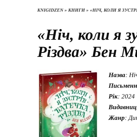
KNIGIDZEN
»
КНИГИ
»
«НІЧ, КОЛИ Я ЗУСТ
«Ніч, коли я 
Різдва» Бен М
Назва
: Ні
Письмен
Рік
: 2024
Видавниц
Жанр
: Ди