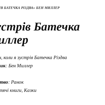
РІВ БАТЕЧКА РІЗДВА» БЕН МИЛЛЕР
зустрів Батечка
иллер
ч, коли я зустрів Батечка Різдва
ник
: Бен Миллер
тво
: Ранок
тячі книги, Казки