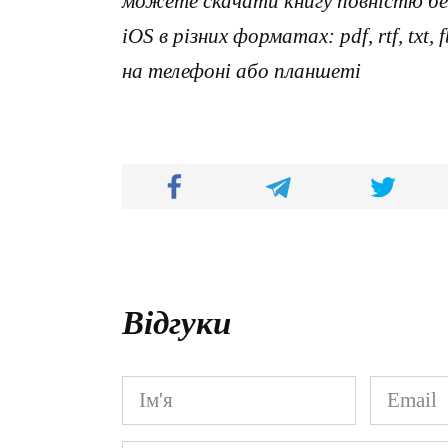
можете скачати книгу повністю без
iOS в різних форматах: pdf, rtf, txt
на телефоні або планшеті
Відгуки
Ім'я
Email
*
*