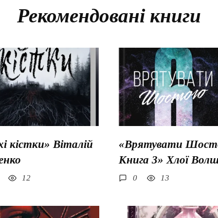
Рекомендовані книги
хі кістки» Віталій
«Врятувати Шосто
енко
Книга 3» Хлої Вол
12
0
13