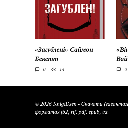
«Загублені» Саймон
«Ві
Бекетт
Вай
0
14
0
© 2026 KnigiDzen - Скачати (заванта
форматах fb2, rtf, pdf, epub, txt.