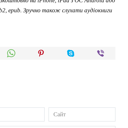
коштовно на iPhone, iPad з ОС Android або
, fb2, epub. Зручно також слухати аудіокниги
Сайт