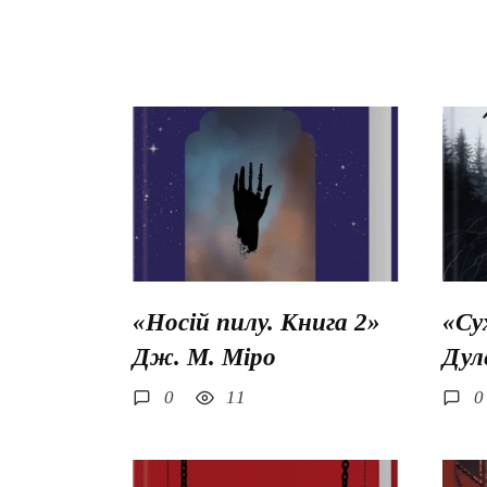
«Носій пилу. Книга 2»
«Су
Дж. М. Міро
Дул
0
11
0