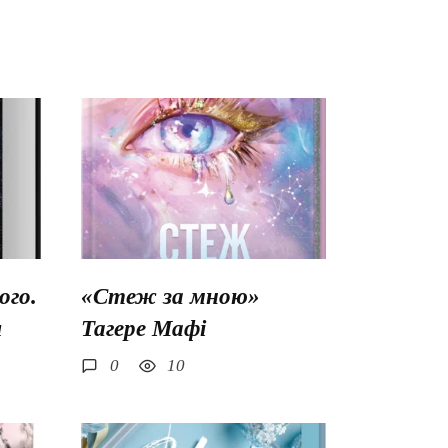
го.
«Стеж за мною»
ш
Тагере Мафі
0
10