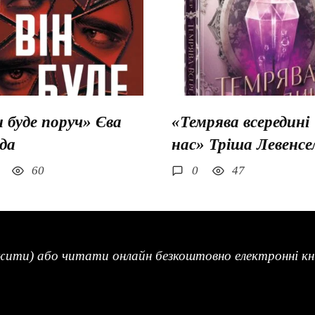
н буде поруч» Єва
«Темрява всередині
да
нас» Тріша Левенсе
60
0
47
жити) або читати онлайн безкоштовно електронні кни