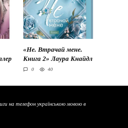
«Не. Втрачай мене.
ллер
Книга 2» Лаура Кнайдл
0
40
ги на телефон українською мовою в