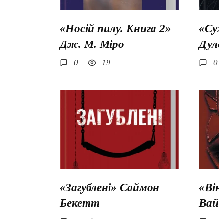
«Носій пилу. Книга 2»
«Су
Дж. М. Міро
Дул
0
19
0
«Загублені» Саймон
«Ві
Бекетт
Вай