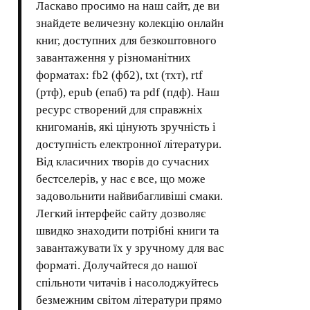
Ласкаво просимо на наш сайт, де ви
знайдете величезну колекцію онлайн
книг, доступних для безкоштовного
завантаження у різноманітних
форматах: fb2 (фб2), txt (тхт), rtf
(ртф), epub (епаб) та pdf (пдф). Наш
ресурс створений для справжніх
книгоманів, які цінують зручність і
доступність електронної літератури.
Від класичних творів до сучасних
бестселерів, у нас є все, що може
задовольнити найвибагливіші смаки.
Легкий інтерфейс сайту дозволяє
швидко знаходити потрібні книги та
завантажувати їх у зручному для вас
форматі. Долучайтеся до нашої
спільноти читачів і насолоджуйтесь
безмежним світом літератури прямо