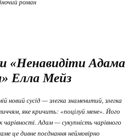
іночий роман
ги «Ненавидіти Адама
» Елла Мейз
 новий сусід — злегка знаменитий, злегка
бличчям, яке кричить: «поцілуй мене». Його
к чарівності. Адам — сукупність чарівного
саме це дивне поєднання неймовірно