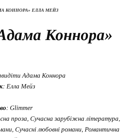
А КОННОРА» ЕЛЛА МЕЙЗ
Адама Коннора»
авидіти Адама Коннора
к
: Елла Мейз
во
: Glimmer
асна проза, Сучасна зарубіжна література,
мани, Сучасні любовні романи, Романтична