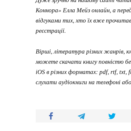
Коннора» Елла Мейз онлайн, а пер
відгуками тих, хто їх вже прочит
реєстрації.
Вірші, література різних жанрів, к
можете скачати книгу повністю без
iOS в різних форматах: pdf, rtf, txt
слухати аудіокниги на телефоні аб