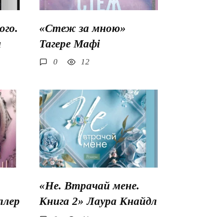
го.
«Стеж за мною»
ш
Тагере Мафі
0
12
«Не. Втрачай мене.
ллер
Книга 2» Лаура Кнайдл