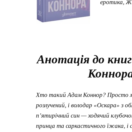
еротика, Ж
Анотація до кни
Коннора
Хто такий Адам Коннор? Просто мій
розлучений, і володар «Оскара» з о
п’ятирічний син — ходячий клубочо
принца та саркастичного їжака, і 