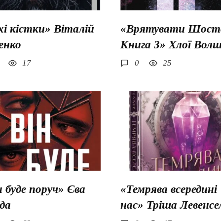
хі кістки» Віталій
«Врятувати Шосто
енко
Книга 3» Хлої Вол
17
0
25
н буде поруч» Єва
«Темрява всередині
да
нас» Тріша Левенсе