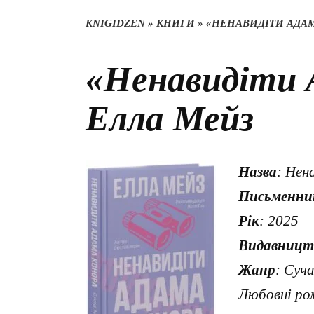
KNIGIDZEN
»
КНИГИ
»
«НЕНАВИДІТИ АДАМ
«Ненавидіти 
Елла Мейз
Назва
: Нен
Письменни
Рік
: 2025
Видавницт
Жанр
: Суч
Любовні ро