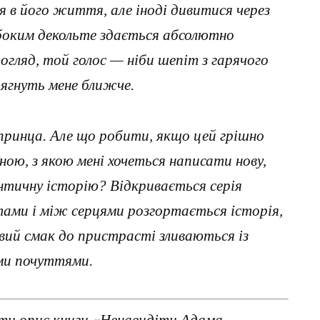
я в його життя, але іноді дивитися через
ибоким декольте здається абсолютно
огляд, той голос — ніби шепіт з гарячого
тягнуть мене ближче.
 принца. Але що робити, якщо цей грішно
ою, з якою мені хочеться написати нову,
античну історію? Відкривається серія
ами і між серцями розгортається історія,
ивий смак до пристрасті зливаються із
ими почуттями.
ти опис книги «Ненавидіти Адама