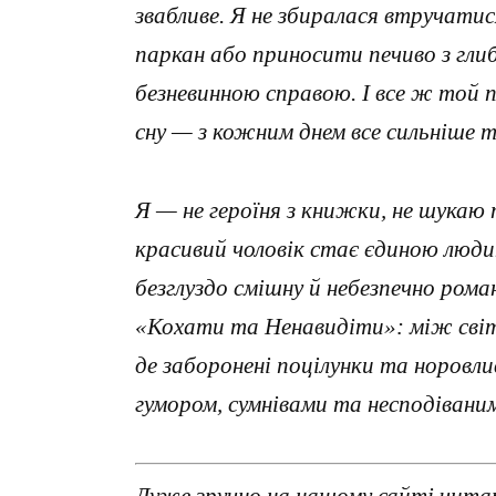
звабливе. Я не збиралася втручатис
паркан або приносити печиво з гл
безневинною справою. І все ж той п
сну — з кожним днем все сильніше 
Я — не героїня з книжки, не шукаю
красивий чоловік стає єдиною людин
безглуздо смішну й небезпечно ром
«Кохати та Ненавидіти»: між світ
де заборонені поцілунки та норовл
гумором, сумнівами та несподіван
Дуже зручно на нашому сайті чита