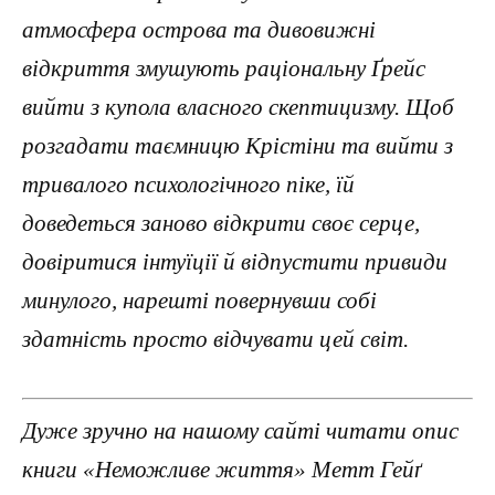
атмосфера острова та дивовижні
відкриття змушують раціональну Ґрейс
вийти з купола власного скептицизму. Щоб
розгадати таємницю Крістіни та вийти з
тривалого психологічного піке, їй
доведеться заново відкрити своє серце,
довіритися інтуїції й відпустити привиди
минулого, нарешті повернувши собі
здатність просто відчувати цей світ.
Дуже зручно на нашому сайті читати опис
книги «Неможливе життя» Метт Гейґ