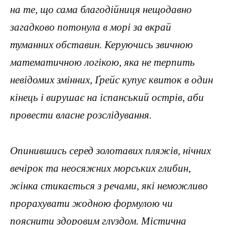
на те, що сама благодійниця нещодавно
загадково потонула в морі за вкрай
туманних обставин. Керуючись звичною
математичною логікою, яка не терпить
невідомих змінних, Ґрейс купує квиток в один
кінець і вирушає на іспанський острів, аби
провести власне розслідування.
Опинившись серед золотавих пляжів, нічних
вечірок та неосяжних морських глибин,
жінка стикається з речами, які неможливо
прорахувати жодною формулою чи
пояснити здоровим глуздом. Містична