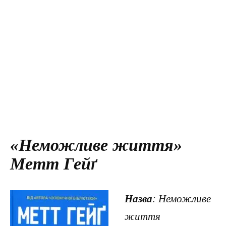
«Неможливе життя»
Метт Гейґ
Назва
: Неможливе
життя