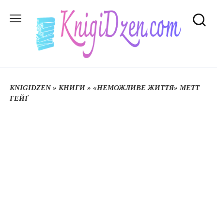
Перейти
до
вмісту
KNIGIDZEN
»
КНИГИ
»
«НЕМОЖЛИВЕ ЖИТТЯ» МЕТТ
ГЕЙҐ