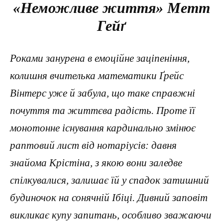
«Неможливе життя» Метт
Гейґ
Роками занурена в емоційне заціпеніння,
колишня вчителька математики Ґрейс
Вінтерс уже й забула, що таке справжні
почуття та життєва радість. Проте її
монотонне існування кардинально змінює
раптовий лист від нотаріусів: давня
знайома Крістіна, з якою вони заледве
спілкувалися, залишає їй у спадок затишний
будиночок на сонячній Ібіці. Дивний заповіт
викликає купу запитань, особливо зважаючи