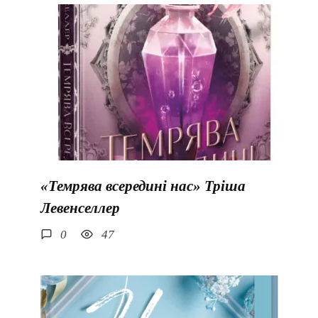
«Темрява всередині нас» Тріша
Левенселлер
0
47