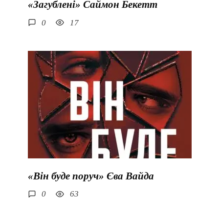
«Загублені» Саймон Бекетт
0
17
«Він буде поруч» Єва Вайда
0
63