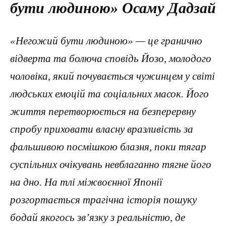
бути людиною» Осаму Дадзай
«Негожий бути людиною» — це гранично
відверта та болюча сповідь Йозо, молодого
чоловіка, який почувається чужинцем у світі
людських емоцій та соціальних масок. Його
життя перетворюється на безперервну
спробу приховати власну вразливість за
фальшивою посмішкою блазня, поки тягар
суспільних очікувань невблаганно тягне його
на дно. На тлі міжвоєнної Японії
розгортається трагічна історія пошуку
бодай якогось зв’язку з реальністю, де