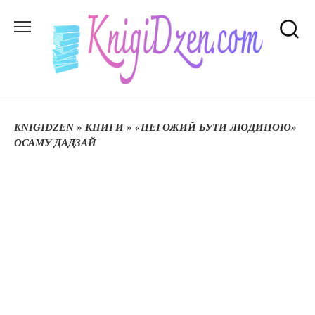
Перейти
до
вмісту
KNIGIDZEN
»
КНИГИ
»
«НЕГОЖИЙ БУТИ ЛЮДИНОЮ»
ОСАМУ ДАДЗАЙ