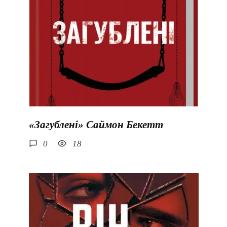
«Загублені» Саймон Бекетт
0
18