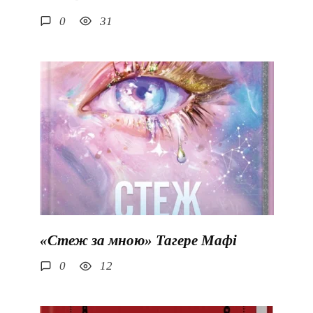
0
31
«Стеж за мною» Тагере Мафі
0
12