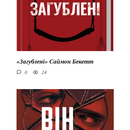
«Загублені» Саймон Бекетт
0
24