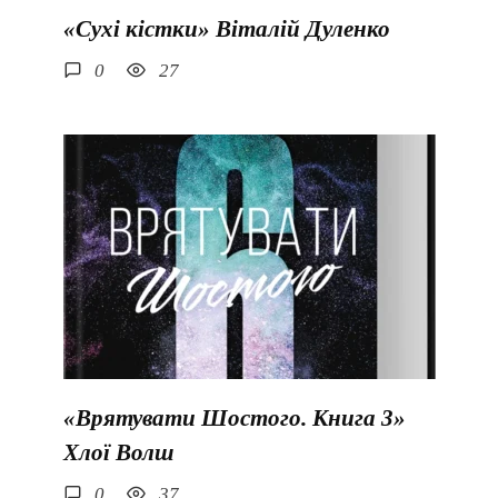
«Сухі кістки» Віталій Дуленко
0
27
«Врятувати Шостого. Книга 3»
Хлої Волш
0
37