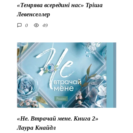
«Темрява всередині нас» Тріша
Левенселлер
0
49
«Не. Втрачай мене. Книга 2»
Лаура Кнайдл