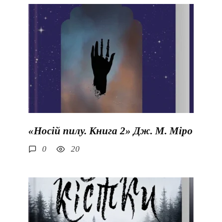
«Носій пилу. Книга 2» Дж. М. Міро
0
20