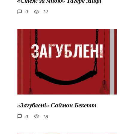
«Стеж за мною» Тагере Мафі
0
12
«Загублені» Саймон Бекетт
0
18