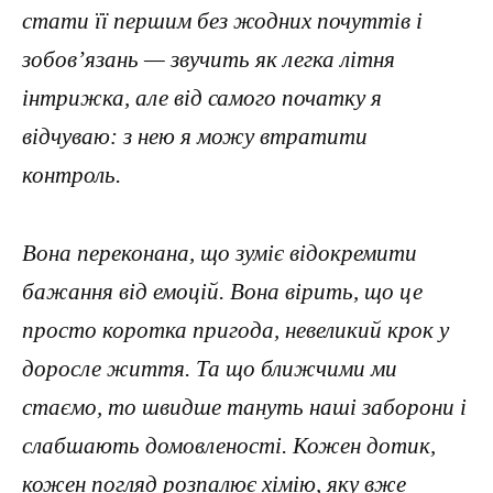
стати її першим без жодних почуттів і
зобов’язань — звучить як легка літня
інтрижка, але від самого початку я
відчуваю: з нею я можу втратити
контроль.
Вона переконана, що зуміє відокремити
бажання від емоцій. Вона вірить, що це
просто коротка пригода, невеликий крок у
доросле життя. Та що ближчими ми
стаємо, то швидше тануть наші заборони і
слабшають домовленості. Кожен дотик,
кожен погляд розпалює хімію, яку вже