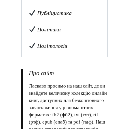
Публіцистика
Політика
Політологія
Про сайт
Ласкаво просимо на наш сайт, де ви
знайдете величезну колекцію онлайн
книг, доступних для безкоштовного
завантаження у різноманітних
форматах: fb2 (фб2), txt (тхт), rtf
(ртф), epub (епаб) та pdf (пдф). Наш