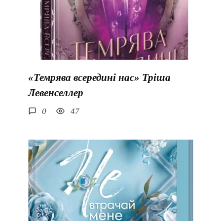
«Темрява всередині нас» Тріша
Левенселлер
0
47