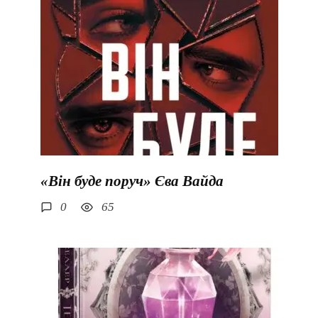
«Він буде поруч» Єва Вайда
0
65