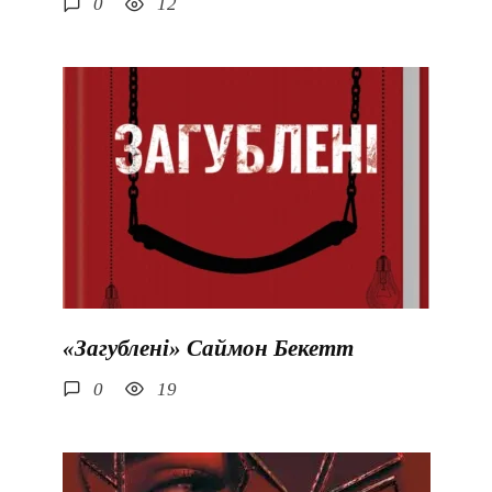
0
12
«Загублені» Саймон Бекетт
0
19