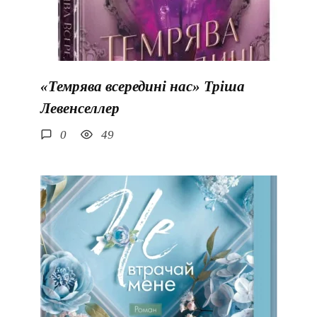
«Темрява всередині нас» Тріша
Левенселлер
0
49