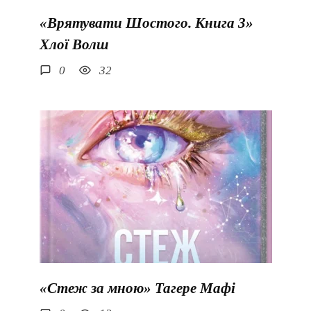
«Врятувати Шостого. Книга 3»
Хлої Волш
0
32
«Стеж за мною» Тагере Мафі