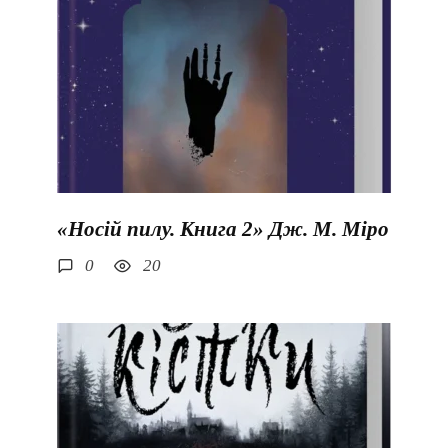
«Носій пилу. Книга 2» Дж. М. Міро
0
20