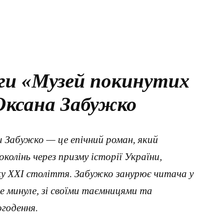
ги «Музей покинутих
Оксана Забужко
 Забужко — це епічний роман, який
колінь через призму історії України,
ку ХХІ століття. Забужко занурює читача у
е минуле, зі своїми таємницями та
огодення.