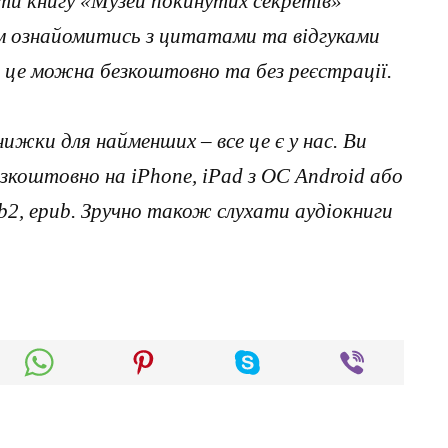
ти книгу «Музей покинутих секретів»
им ознайомитись з цитатами та відгуками
 це можна безкоштовно та без реєстрації.
нижки для найменших – все це є у нас. Ви
коштовно на iPhone, iPad з ОС Android або
, fb2, epub. Зручно також слухати аудіокниги