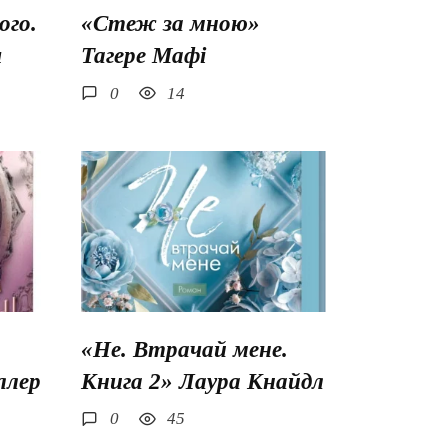
го.
«Стеж за мною»
ш
Тагере Мафі
0
14
«Не. Втрачай мене.
ллер
Книга 2» Лаура Кнайдл
0
45