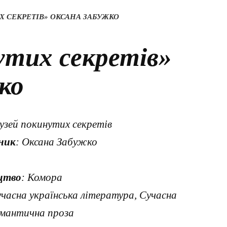
 СЕКРЕТІВ» ОКСАНА ЗАБУЖКО
утих секретів»
ко
узей покинутих секретів
ник
: Оксана Забужко
цтво
: Комора
учасна українська література, Сучасна
омантична проза