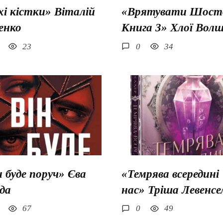
хі кістки» Віталій
«Врятувати Шосто
енко
Книга 3» Хлої Вол
23
0
34
н буде поруч» Єва
«Темрява всередині
да
нас» Тріша Левенсе
67
0
49