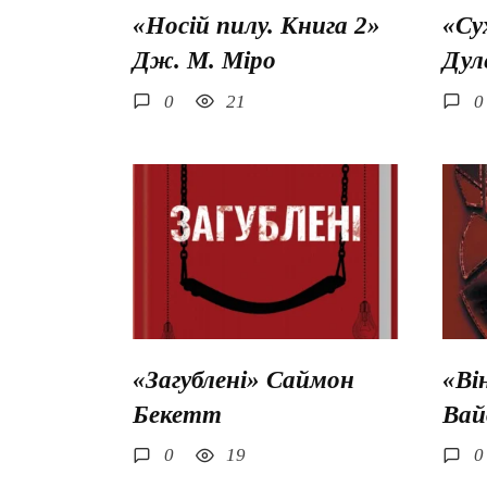
«Носій пилу. Книга 2»
«Су
Дж. М. Міро
Дул
0
21
0
«Загублені» Саймон
«Ві
Бекетт
Вай
0
19
0