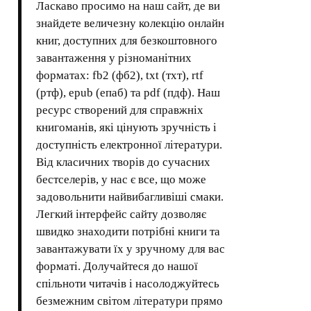
Ласкаво просимо на наш сайт, де ви
знайдете величезну колекцію онлайн
книг, доступних для безкоштовного
завантаження у різноманітних
форматах: fb2 (фб2), txt (тхт), rtf
(ртф), epub (епаб) та pdf (пдф). Наш
ресурс створений для справжніх
книгоманів, які цінують зручність і
доступність електронної літератури.
Від класичних творів до сучасних
бестселерів, у нас є все, що може
задовольнити найвибагливіші смаки.
Легкий інтерфейс сайту дозволяє
швидко знаходити потрібні книги та
завантажувати їх у зручному для вас
форматі. Долучайтеся до нашої
спільноти читачів і насолоджуйтесь
безмежним світом літератури прямо