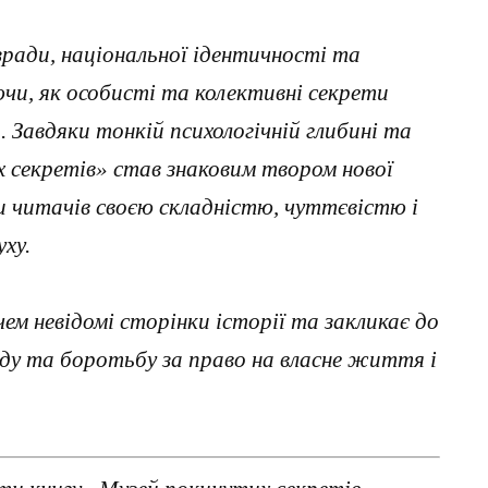
зради, національної ідентичності та
ючи, як особисті та колективні секрети
 Завдяки тонкій психологічній глибині та
 секретів» став знаковим твором нової
и читачів своєю складністю, чуттєвістю і
уху.
чем невідомі сторінки історії та закликає до
боду та боротьбу за право на власне життя і