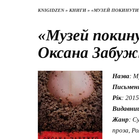
KNIGIDZEN
»
КНИГИ
»
«МУЗЕЙ ПОКИНУТИХ
«Музей покин
Оксана Забуж
Назва
: М
Письмен
Рік
: 2015
Видавни
Жанр
: С
проза, Р