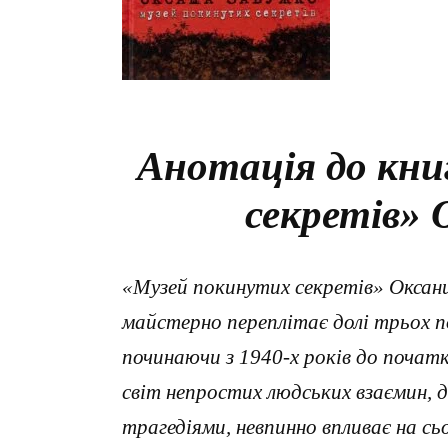
Анотація до кни
секретів» 
«Музей покинутих секретів» Оксани
майстерно переплітає долі трьох по
починаючи з 1940-х років до почат
світ непростих людських взаємин, д
трагедіями, невпинно впливає на сь