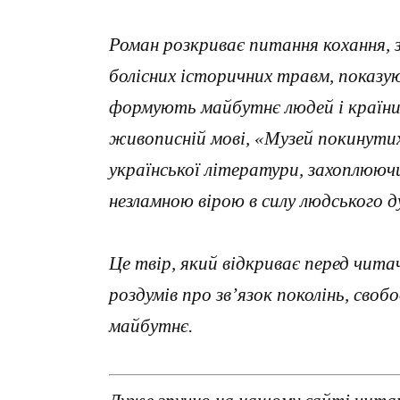
Роман розкриває питання кохання, 
болісних історичних травм, показу
формують майбутнє людей і країни.
живописній мові, «Музей покинутих
української літератури, захоплююч
незламною вірою в силу людського д
Це твір, який відкриває перед чита
роздумів про зв’язок поколінь, сво
майбутнє.